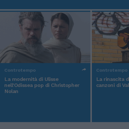
Controtempo
Controtempo
La modernità di Ulisse
La rinascita 
nell'Odissea pop di Christopher
canzoni di Va
Nolan