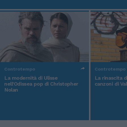
Controtempo
Controtempo
La modernità di Ulisse
La rinascita 
nell'Odissea pop di Christopher
canzoni di Va
Nolan