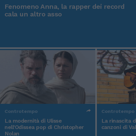
Fenomeno Anna, la rapper dei record
cala un altro asso
Controtempo
Controtempo
La modernità di Ulisse
La rinascita 
nell'Odissea pop di Christopher
canzoni di Va
Nolan