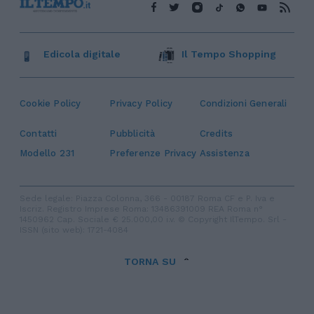
Edicola digitale
Il Tempo Shopping
Cookie Policy
Privacy Policy
Condizioni Generali
Contatti
Pubblicità
Credits
Modello 231
Preferenze Privacy
Assistenza
Sede legale: Piazza Colonna, 366 - 00187 Roma CF e P. Iva e
Iscriz. Registro Imprese Roma: 13486391009 REA Roma n°
1450962 Cap. Sociale € 25.000,00 i.v. © Copyright IlTempo. Srl -
ISSN (sito web): 1721-4084
TORNA SU