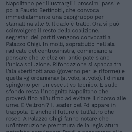
Napolitano per illustrargli i prossimi passi e
poi a Fausto Bertinotti, che convoca
immediatamente una capigruppo per
stamattina alle 9. Il dado è tratto. Ora si può
coinvolgere il resto della coalizione. I
segretari dei partiti vengono convocati a
Palazzo Chigi. In molti, soprattutto nell'ala
radicale del centrosinistra, cominciano a
pensare che le elezioni anticipate siano
l'unica soluzione. Rifondazione si spacca tra
l'ala «bertinottiana» (governo per le riforme) e
quella «giordaniana» (al voto, al voto). I diniani
spingono per un esecutivo tecnico. E sullo
sfondo resta l'incognita Napolitano che
proverà fino all'ultimo ad evitare il ricorso alle
urne. E Veltroni? Il leader del Pd appare in
trappola. E anche il futuro è tutt'altro che
roseo. A Palazzo Chigi fanno notare che
un'interruzione prematura della legislatura