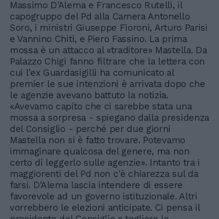
Massimo D'Alema e Francesco Rutelli, il
capogruppo del Pd alla Camera Antonello
Soro, i ministri Giuseppe Fioroni, Arturo Parisi
e Vannino Chiti, e Piero Fassino. La prima
mossa è un attacco al «traditore» Mastella. Da
Palazzo Chigi fanno filtrare che la lettera con
cui l'ex Guardasigilli ha comunicato al
premier le sue intenzioni è arrivata dopo che
le agenzie avevano battuto la notizia.
«Avevamo capito che ci sarebbe stata una
mossa a sorpresa - spiegano dalla presidenza
del Consiglio - perché per due giorni
Mastella non si è fatto trovare. Potevamo
immaginare qualcosa del genere, ma non
certo di leggerlo sulle agenzie». Intanto tra i
maggiorenti del Pd non c'è chiarezza sul da
farsi. D'Alema lascia intendere di essere
favorevole ad un governo istituzionale. Altri
vorrebbero le elezioni anticipate. Ci pensa il
presidente del Consiglio a togliere le