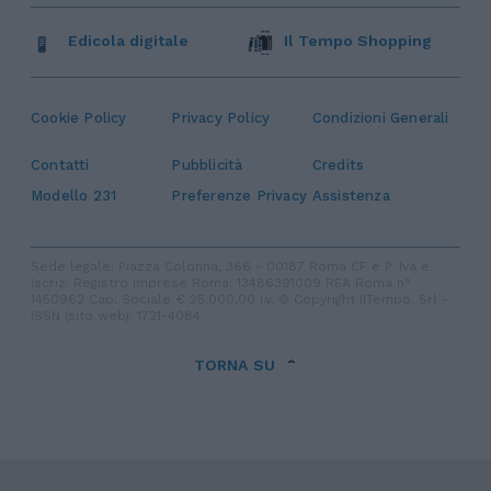
Edicola digitale
Il Tempo Shopping
Cookie Policy
Privacy Policy
Condizioni Generali
Contatti
Pubblicità
Credits
Modello 231
Preferenze Privacy
Assistenza
Sede legale: Piazza Colonna, 366 - 00187 Roma CF e P. Iva e
Iscriz. Registro Imprese Roma: 13486391009 REA Roma n°
1450962 Cap. Sociale € 25.000,00 i.v. © Copyright IlTempo. Srl -
ISSN (sito web): 1721-4084
TORNA SU