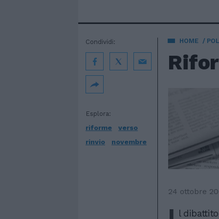
HOME
POL
Condividi:
Rifor
Esplora:
riforme
verso
rinvio
novembre
24 ottobre 2
I
l dibattit