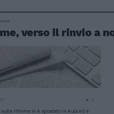
ITICA
me, verso il rinvio a 
a
a
007
a
o sulle riforme si è spostato in Aula ed è