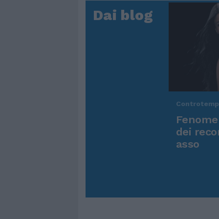
Dai blog
Controtem
Fenomen
dei reco
asso