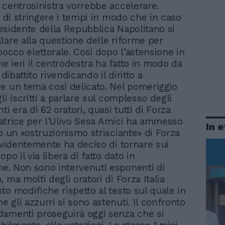
l centrosinistra vorrebbe accelerare.
è di stringere i tempi in modo che in caso
presidente della Repubblica Napolitano si
lare alla questione delle riforme per
bocco elettorale. Così dopo l'astensione in
 ieri il centrodestra ha fatto in modo da
 dibattito rivendicando il diritto a
e un tema così delicato. Nel pomeriggio
li iscritti a parlare sul complesso degli
 era di 62 oratori, quasi tutti di Forza
elatrice per l'Ulivo Sesa Amici ha ammesso
In 
to un «ostruzionismo strisciante» di Forza
 evidentemente ha deciso di tornare sui
opo il via libera di fatto dato in
. Non sono intervenuti esponenti di
 ma molti degli oratori di Forza Italia
to modifiche rispetto al testo sul quale in
 gli azzurri si sono astenuti. Il confronto
amenti proseguirà oggi senza che si