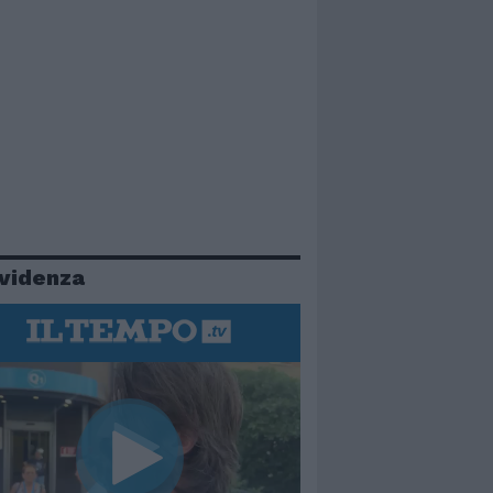
evidenza