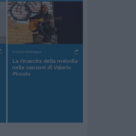
Controtempo
La rinascita della melodia
nelle canzoni di Valerio
Piccolo