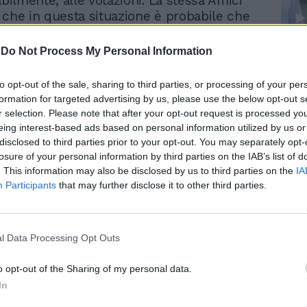
abilmente, alle votazioni. La stessa Amici
 che in questa situazione è probabile che
chiesta la riunione del «comitato dei nove»
ssione per stabilire il da farsi: prendere
-
Do Not Process My Personal Information
Le
ituazione di stallo, oppure trovare un
da
 proseguire il confronto. Sono 28 gli
Rudy Giuliani a Come States?
Le
to opt-out of the sale, sharing to third parties, or processing of your per
Trump, Meloni e la strategia
 finora presentati al ddl costituzionale,
formation for targeted advertising by us, please use the below opt-out s
americana
umero riguarda solo i primi tre articoli
r selection. Please note that after your opt-out request is processed y
imento, che si compone in tutto di undici
eing interest-based ads based on personal information utilized by us or
 Forza Italia decidesse quindi di portare in
disclosed to third parties prior to your opt-out. You may separately opt-
o ostruzionismo potrebbe presentare un
losure of your personal information by third parties on the IAB’s list of
. This information may also be disclosed by us to third parties on the
IA
più elevato di proposte di modifica. É
Participants
that may further disclose it to other third parties.
tempi del dibattito non sono contingentati
anche tener conto del fatto che fra oggi e
confronto dovrà comunque essere sospeso
alle dichiarazioni di voto e al voto finale
l Data Processing Opt Outs
rnativo in tema di efficienza della
ministrazione. Domani mattina poi ci sarà
o opt-out of the Sharing of my personal data.
nza dei capigruppo nel corso della quale,
In
nte, si deciderà di rimandare l'argomento