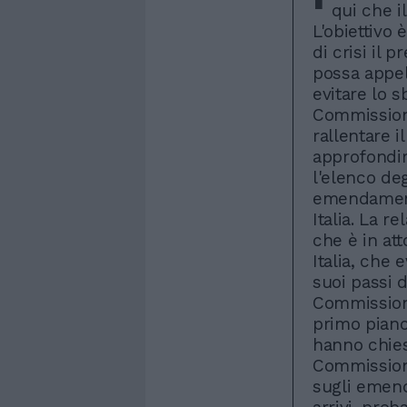
qui che i
L'obiettivo 
di crisi il 
possa appel
evitare lo s
Commissione
rallentare il
approfondir
l'elenco deg
emendamenti
Italia. La r
che è in at
Italia, che
suoi passi d
Commissione
primo piano,
hanno chies
Commissione
sugli emend