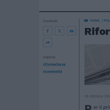
HOME
POL
Condividi:
Rifor
Esplora:
riformefarsa
ricompatta
18 ottobre 20
P
er il p