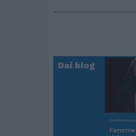
Dai blog
Controtem
Fenomen