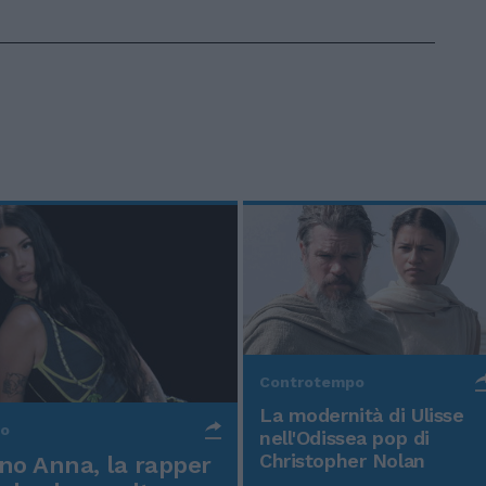
Controtempo
La modernità di Ulisse
po
nell'Odissea pop di
Christopher Nolan
o Anna, la rapper