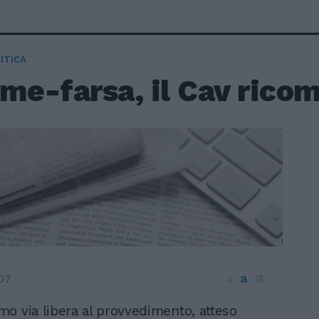
ITICA
me-farsa, il Cav ricom
a
a
07
a
rimo via libera al provvedimento, atteso