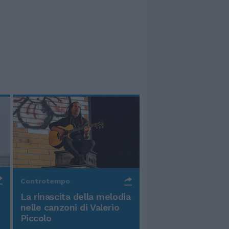
Controtempo
La rinascita della melodia
nelle canzoni di Valerio
Piccolo