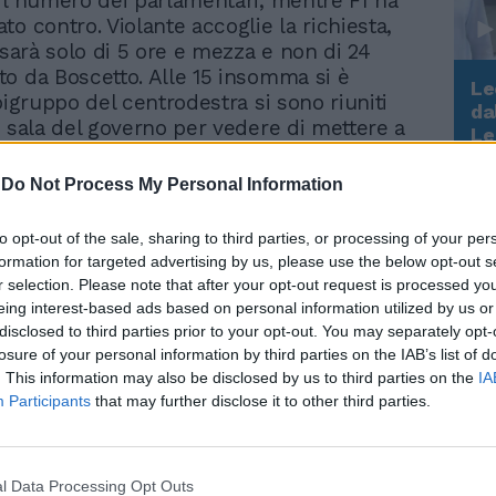
il numero dei parlamentari, mentre FI ha
o contro. Violante accoglie la richiesta,
 sarà solo di 5 ore e mezza e non di 24
o da Boscetto. Alle 15 insomma si è
Le
pigruppo del centrodestra si sono riuniti
da
a sala del governo per vedere di mettere a
Rudy Giuliani a Come States?
Le
Trump, Meloni e la strategia
municato unitario che spieghi le ragioni
americana
amento». Il leader di An Gianfranco Fini,
-
Do Not Process My Personal Information
'intesa, prima della riunione ha avvertito:
ave se la Cdl sul voto di oggi dovesse
to opt-out of the sale, sharing to third parties, or processing of your per
E il suo appello è stato accolto anche
formation for targeted advertising by us, please use the below opt-out s
e ha ben spiegato Enrico La Loggia (FI),
r selection. Please note that after your opt-out request is processed y
i massima nella Cdl «era stata già
eing interest-based ads based on personal information utilized by us or
ella notte». E nel comunicato erano
disclosed to third parties prior to your opt-out. You may separately opt-
e cose: che tutta la Cdl si astiene non
losure of your personal information by third parties on the IAB’s list of
. This information may also be disclosed by us to third parties on the
IA
lvare il governo, e che in cambio si
Participants
that may further disclose it to other third parties.
a legge elettorale torni alla Camera. La
ull'eventuale trasferimento, ha spiegato
ante, spetta ai presidenti delle Camere. Ma
notti ha precisato: «Prima di discutere sul
l Data Processing Opt Outs