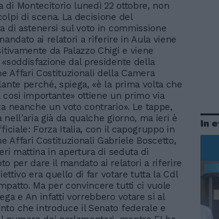
la di Montecitorio lunedì 22 ottobre, non
olpi di scena. La decisione del
a di astenersi sul voto in commissione
mandato ai relatori a riferire in Aula viene
sitivamente da Palazzo Chigi e viene
 «soddisfazione dal presidente della
 Affari Costituzionali della Camera
lante perché, spiega, «è la prima volta che
 così importante» ottiene un primo via
za neanche un voto contrario». Le tappe,
nell'aria già da qualche giorno, ma ieri è
In 
ficiale: Forza Italia, con il capogruppo in
 Affari Costituzionali Gabriele Boscetto,
eri mattina in apertura di seduta di
voto per dare il mandato ai relatori a riferire
biettivo era quello di far votare tutta la Cdl
patto. Ma per convincere tutti ci vuole
ga e An infatti vorrebbero votare sì al
to che introduce il Senato federale e