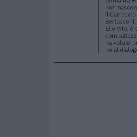
prima tra Fi
non nascond
il Carrocci
Berlusconi, 
Elio Vito, è
compattezza
ha voluto p
no al dialog