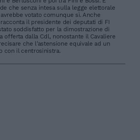
ni e Berlusconi e poi tra Fini e Bossi. E
e che senza intesa sulla legge elettorale
o avrebbe votato comunque sì. Anche
racconta il presidente dei deputati di FI
 stato soddisfatto per la dimostrazione di
 offerta dalla Cdl, nonostante il Cavaliere
recisare che l'astensione equivale ad un
o con il centrosinistra.