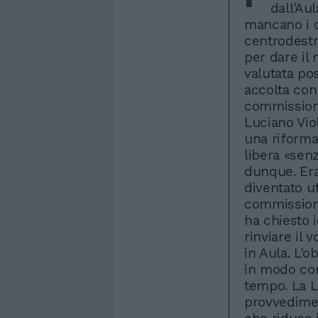
dall'Au
mancano i c
centrodestr
per dare il 
valutata po
accolta con
commissione
Luciano Vio
una riforma
libera «sen
dunque. Era 
diventato uf
commissione
ha chiesto i
rinviare il 
in Aula. L'o
in modo com
tempo. La Le
provvedimen