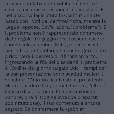
missione in Albania fu votata da destra e
sinistra insieme e nessuno si scandalizzò. E
nella scorsa legislatura la Costituzione Ue
passò con i voti del centrosinistra, mentre la
Lega si oppose. Dov'è, allora, il problema?». E
il problema non è rappresentato nemmeno
dalle regole d'ingaggio (che possono essere
variate solo in ambito Nato), e dai «caveat»
per le truppe tricolori, che costringerebbero
a riscrivere il decreto di rifinanziamento,
ingrossando le fila dei dissidenti. Il problema
è l'Ordine del giorno targato Udc. I tempi per
la sua presentazione sono scaduti ma ieri il
senatore D'Onofrio ha chiesto al presidente
Marini una deroga e, probabilmente, l'otterrà
(stesso discorso per il liberale unionista
Zanone, che di Odg ne avrebbe preparati
addirittura due). Il suo contenuto è ancora
segreto. Se confermerà la «gabbia»