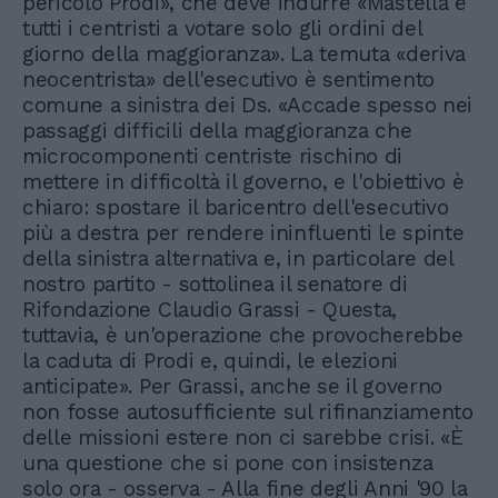
pericolo Prodi», che deve indurre «Mastella e
tutti i centristi a votare solo gli ordini del
giorno della maggioranza». La temuta «deriva
neocentrista» dell'esecutivo è sentimento
comune a sinistra dei Ds. «Accade spesso nei
passaggi difficili della maggioranza che
microcomponenti centriste rischino di
mettere in difficoltà il governo, e l'obiettivo è
chiaro: spostare il baricentro dell'esecutivo
più a destra per rendere ininfluenti le spinte
della sinistra alternativa e, in particolare del
nostro partito - sottolinea il senatore di
Rifondazione Claudio Grassi - Questa,
tuttavia, è un'operazione che provocherebbe
la caduta di Prodi e, quindi, le elezioni
anticipate». Per Grassi, anche se il governo
non fosse autosufficiente sul rifinanziamento
delle missioni estere non ci sarebbe crisi. «È
una questione che si pone con insistenza
solo ora - osserva - Alla fine degli Anni '90 la