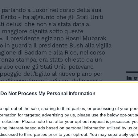
- parlando a Luxor nel corso della sua
n Egitto - ha aggiunto che gli Stati Uniti
i delusi che non sia stata data al
maggiore dignità sotto queste
». Il presidente egiziano Hosni Mubarak
in guardia il presidente Bush alla vigilia
agione di Saddam e alla Rice, nel corso
renza stampa, era stato chiesto da un
 arabo come gli Stati Uniti potevano
appoggio dell'Egitto al nuovo piano per
In 
o gli avvertimenti egiziani del passato
sattesi con le nuove due esecuzioni. Il
-
Do Not Process My Personal Information
di Stato ha voluto rammentare che «dopo
atura le passioni volano alte e questo è
pparentemente accaduto. Ma non sarebbe
to opt-out of the sale, sharing to third parties, or processing of your per
formation for targeted advertising by us, please use the below opt-out s
cedere e io penso che non deponga bene
r selection. Please note that after your opt-out request is processed y
rno iracheno che invece sia successo».
eing interest-based ads based on personal information utilized by us or
a il presidente americano George W. Bush
disclosed to third parties prior to your opt-out. You may separately opt-
di aver visto solo parte del video