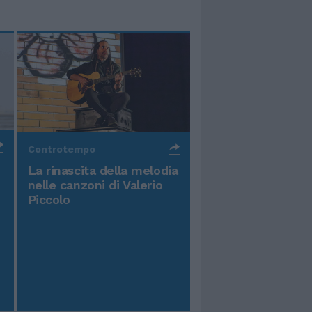
Controtempo
La rinascita della melodia
nelle canzoni di Valerio
Piccolo