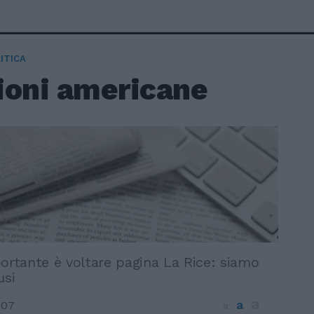
ITICA
ioni americane
portante è voltare pagina La Rice: siamo
usi
a
a
007
a