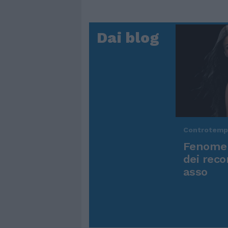
Dai blog
Controtem
Fenomen
dei reco
asso