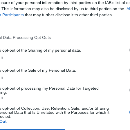
losure of your personal information by third parties on the IAB’s list of
agione di Saddam circolato su Internet
. This information may also be disclosed by us to third parties on the
IA
voleva vedere l'ex dittatore che cadeva
Participants
that may further disclose it to other third parties.
a e ha criticato come è stata organizzata
Le
 da parte delle autorità irachene. «È
da
», ha detto Bush in una intervista alla
Rudy Giuliani a Come States?
Le
l Data Processing Opt Outs
ortante che l'Iraq abbia chiuso pagina. Ma
Trump, Meloni e la strategia
americana
tuto trattare la cosa meglio». Ieri il
o opt-out of the Sharing of my personal data.
mericano George Casey ha annunciato
In
aghdad dei primi rinforzi nell'ambito della
egia per l'Iraq decisa dal presidente
o opt-out of the Sale of my Personal Data.
ush. «I primi elementi del primo gruppo
In
rivati», ha detto Casey Casey che non ha
 numero dei rinforzi. E il presidnete ha
to opt-out of processing my Personal Data for Targeted
eggere un libro sulla rivolta in Algeria degli
ing.
In
alatogli da Henry Kissinger.
o opt-out of Collection, Use, Retention, Sale, and/or Sharing
ersonal Data that Is Unrelated with the Purposes for which it
lected.
Out