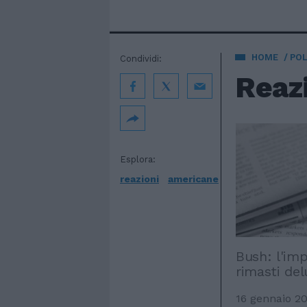
HOME
POL
Condividi:
Reaz
Esplora:
reazioni
americane
Bush: l'im
rimasti del
16 gennaio 2