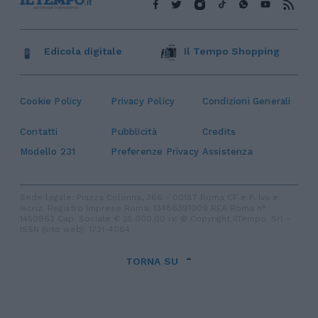
Edicola digitale
Il Tempo Shopping
Cookie Policy
Privacy Policy
Condizioni Generali
Contatti
Pubblicità
Credits
Modello 231
Preferenze Privacy
Assistenza
Sede legale: Piazza Colonna, 366 - 00187 Roma CF e P. Iva e
Iscriz. Registro Imprese Roma: 13486391009 REA Roma n°
1450962 Cap. Sociale € 25.000,00 i.v. © Copyright IlTempo. Srl -
ISSN (sito web): 1721-4084
TORNA SU