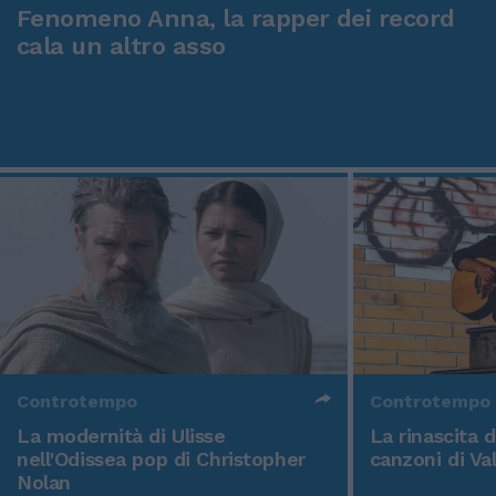
Fenomeno Anna, la rapper dei record
cala un altro asso
Controtempo
Controtempo
La modernità di Ulisse
La rinascita 
nell'Odissea pop di Christopher
canzoni di Va
Nolan