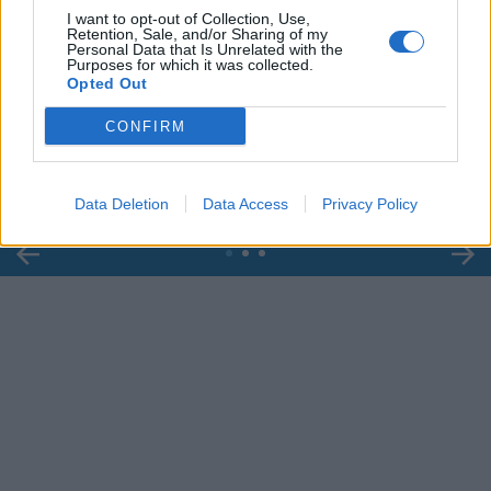
I want to opt-out of Collection, Use,
Retention, Sale, and/or Sharing of my
Personal Data that Is Unrelated with the
Purposes for which it was collected.
00:00
01:16
Opted Out
CONFIRM
Leonardo Maria Del Vecchio dall'ex compagna
in ospedale. Le dichiarazioni ai giornalisti
Data Deletion
Data Access
Privacy Policy