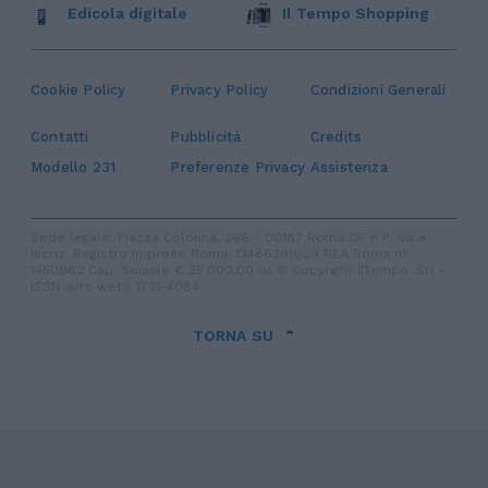
Edicola digitale
Il Tempo Shopping
Cookie Policy
Privacy Policy
Condizioni Generali
Contatti
Pubblicità
Credits
Modello 231
Preferenze Privacy
Assistenza
Sede legale: Piazza Colonna, 366 - 00187 Roma CF e P. Iva e
Iscriz. Registro Imprese Roma: 13486391009 REA Roma n°
1450962 Cap. Sociale € 25.000,00 i.v. © Copyright IlTempo. Srl -
ISSN (sito web): 1721-4084
TORNA SU