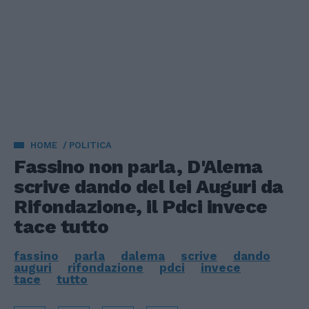
HOME
POLITICA
Fassino non parla, D'Alema
scrive dando del lei Auguri da
Rifondazione, il Pdci invece
tace tutto
fassino
parla
dalema
scrive
dando
auguri
rifondazione
pdci
invece
tace
tutto