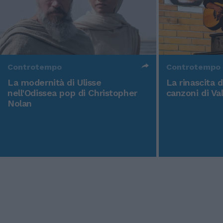
Controtempo
Controtempo
La modernità di Ulisse
La rinascita 
nell'Odissea pop di Christopher
canzoni di Va
Nolan