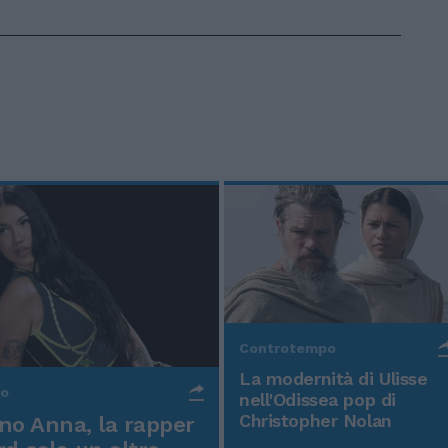
Controtempo
La modernità di Ulisse
po
nell'Odissea pop di
Christopher Nolan
o Anna, la rapper