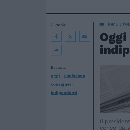
HOME
POL
Condividi:
Oggi 
indi
Esplora:
oggi
riuniscono
consiglieri
indipendenti
Il presiden
concordata