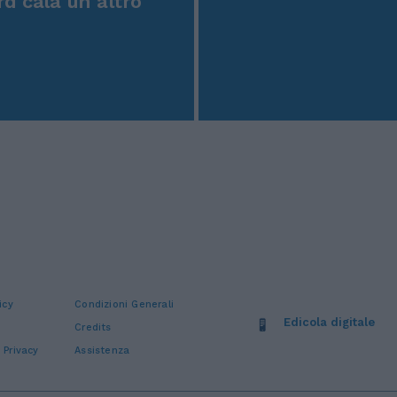
rd cala un altro
icy
Condizioni Generali
Edicola digitale
Credits
 Privacy
Assistenza