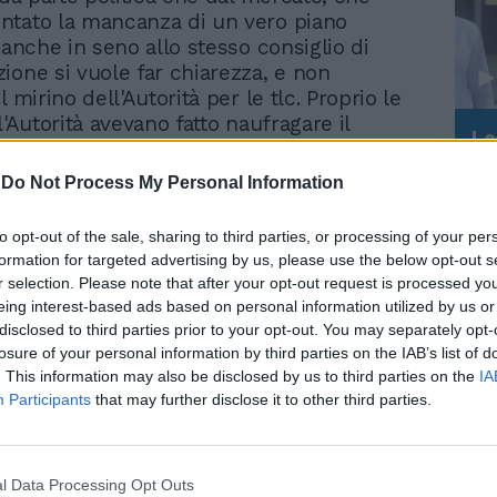
ntato la mancanza di un vero piano
 anche in seno allo stesso consiglio di
ione si vuole far chiarezza, e non
l mirino dell'Autorità per le tlc. Proprio le
l'Autorità avevano fatto naufragare il
Le
co di convergenza fisso-mobile-tv,
da
cessario il dietro-front della strategia del
Rudy Giuliani a Come States?
Le
-
Do Not Process My Personal Information
 progetto dello scorporo della rete fisa con
Trump, Meloni e la strategia
americana
le. Non è un caso quindi che il primo
to opt-out of the sale, sharing to third parties, or processing of your per
 nuova squadra al vertice di Telecom sia
formation for targeted advertising by us, please use the below opt-out s
o l'incontro della vigilia con l'Autorità
r selection. Please note that after your opt-out request is processed y
Corrado Calabrò. Inoltre potrebbe esserci
eing interest-based ads based on personal information utilized by us or
 d'interesse, dicono gli indipendenti, e su
disclosed to third parties prior to your opt-out. You may separately opt-
 hanno deciso di incaricare due advisor
losure of your personal information by third parties on the IAB’s list of
na valutazione indipendente sia dal punto
. This information may also be disclosed by us to third parties on the
IA
Participants
that may further disclose it to other third parties.
anziario che tecnologico. «Bisogna
istacco critico e fare monitoraggio», è il
he, secondo quanto riferiscono le fonti,
gruppo dei tredici indipendenti. «Non
l Data Processing Opt Outs