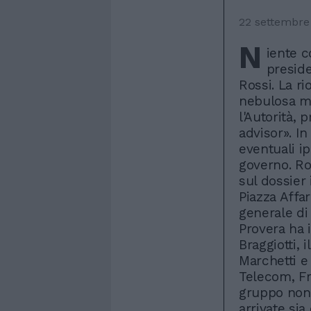
22 settembre
N
iente c
presid
Rossi. La r
nebulosa ma
l'Autorità,
advisor». I
eventuali ip
governo. Ro
sul dossier 
Piazza Affar
generale di 
Provera ha 
Braggiotti, 
Marchetti e i
Telecom, Fra
gruppo non 
arrivate sia