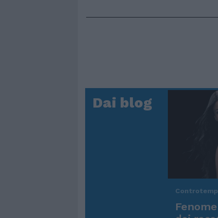
Dai blog
Controtem
Fenomen