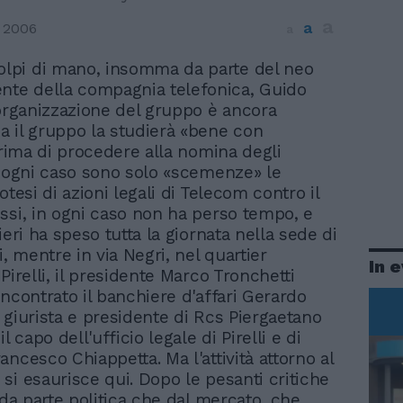
a
a
 2006
a
olpi di mano, insomma da parte del neo
ente della compagnia telefonica, Guido
iorganizzazione del gruppo è ancora
 il gruppo la studierà «bene con
 prima di procedere alla nomina degli
n ogni caso sono solo «scemenze» le
otesi di azioni legali di Telecom contro il
ssi, in ogni caso non ha perso tempo, e
ieri ha speso tutta la giornata nella sede di
i, mentre in via Negri, nel quartier
In 
Pirelli, il presidente Marco Tronchetti
incontrato il banchiere d'affari Gerardo
il giurista e presidente di Rcs Piergaetano
l capo dell'ufficio legale di Pirelli e di
ncesco Chiappetta. Ma l'attività attorno al
si esaurisce qui. Dopo le pesanti critiche
 da parte politica che dal mercato, che