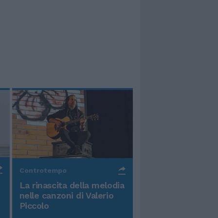
Controtempo
La rinascita della melodia
nelle canzoni di Valerio
Piccolo