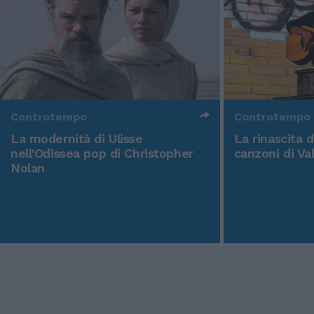
Controtempo
Controtempo
La modernità di Ulisse
La rinascita 
nell'Odissea pop di Christopher
canzoni di Va
Nolan