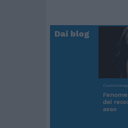
Dai blog
Controtem
Fenomen
dei reco
asso