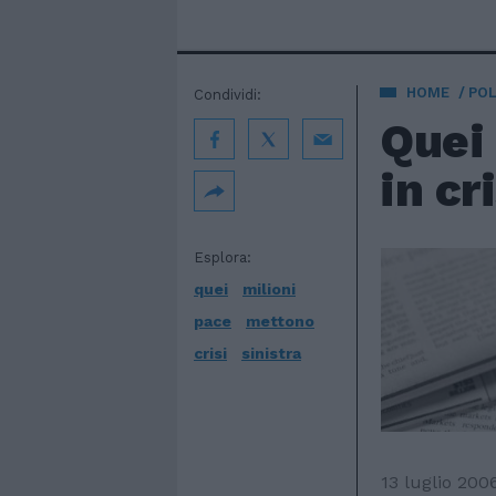
HOME
POL
Condividi:
Quei 
in cr
Esplora:
quei
milioni
pace
mettono
crisi
sinistra
13 luglio 200