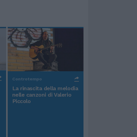
Controtempo
La rinascita della melodia
nelle canzoni di Valerio
Piccolo