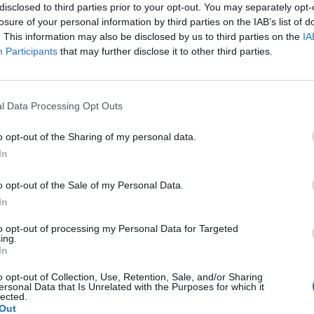
disclosed to third parties prior to your opt-out. You may separately opt-
circa 13 sei mesi fa) a disposizione del
losure of your personal information by third parties on the IAB’s list of
ilitare e dei mezzi della Marina militare
. This information may also be disclosed by us to third parties on the
IA
ella missione multinazionale che opera
Participants
that may further disclose it to other third parties.
di «Enduring Freedom». Si è verificata
diminuzione dei fondi per la missione
Le
ilioni, gli stessi che vengono aggiunti
da
l Data Processing Opt Outs
one a guida Usa (cioè poprio quella che la
Rudy Giuliani a Come States?
Le
Trump, Meloni e la strategia
dicale contesta con più forza). Perché? Nel
o opt-out of the Sharing of my personal data.
americana
to che «le missioni svolte da forze navali
In
 le risoluzioni Onu sono finalizzate ad
rrenza e protezione contro le attività
o opt-out of the Sale of my Personal Data.
e e di pirateria marittima in quelle aree,
In
ità di controllo e sorveglianza, di scorta e
ure per le mine. La spesa è riferita - si
to opt-out of processing my Personal Data for Targeted
 relazione al provvedimento - anche alla
ing.
In
 una fregata che pur se non dotata di di
inanziaria per il primo semestre 2006 è
o opt-out of Collection, Use, Retention, Sale, and/or Sharing
tto impiegata a decorrere dal mese di
ersonal Data that Is Unrelated with the Purposes for which it
lected.
ltre missioni. Il governo stanzierà anche:
Out