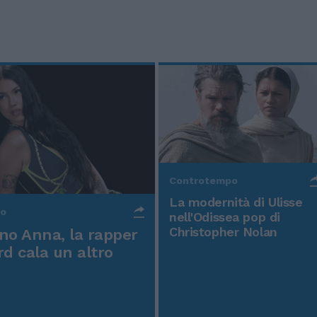
Controtempo
La modernità di Ulisse
po
nell'Odissea pop di
Christopher Nolan
o Anna, la rapper
rd cala un altro