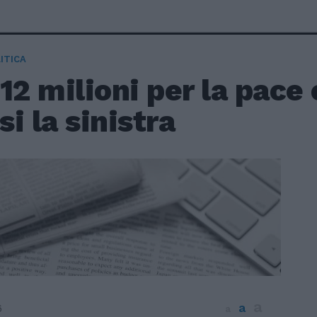
ITICA
12 milioni per la pac
isi la sinistra
a
a
6
a