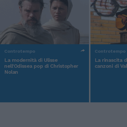
Controtempo
Controtempo
La modernità di Ulisse
La rinascita 
nell'Odissea pop di Christopher
canzoni di Va
Nolan