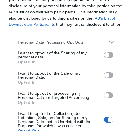
disclosure of your personal information by third parties on the
IAB’s list of downstream participants. This information may
also be disclosed by us to third parties on the
IAB’s List of
Downstream Participants
that may further disclose it to other
third parties.
Personal Data Processing Opt Outs
I want to opt-out of the Sharing of my
personal data.
Opted In
I want to opt-out of the Sale of my
Personal Data.
Opted In
I want to opt-out of processing my
Personal Data for Targeted Advertising.
Opted In
00:00
01:16
I want to opt-out of Collection, Use,
Retention, Sale, and/or Sharing of my
Leonardo Maria Del Vecchio dall'ex compagna
Personal Data that Is Unrelated with the
Purposes for which it was collected.
in ospedale. Le dichiarazioni ai giornalisti
Opted Out