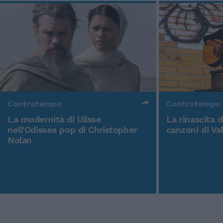
Controtempo
Controtempo
La modernità di Ulisse
La rinascita 
nell'Odissea pop di Christopher
canzoni di Va
Nolan