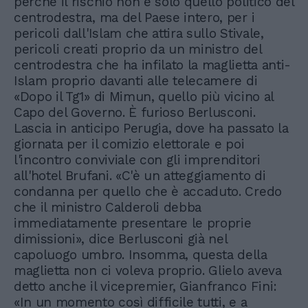
perché il rischio non è solo quello politico del
centrodestra, ma del Paese intero, per i
pericoli dall'Islam che attira sullo Stivale,
pericoli creati proprio da un ministro del
centrodestra che ha infilato la maglietta anti-
Islam proprio davanti alle telecamere di
«Dopo il Tg1» di Mimun, quello più vicino al
Capo del Governo. È furioso Berlusconi.
Lascia in anticipo Perugia, dove ha passato la
giornata per il comizio elettorale e poi
l'incontro conviviale con gli imprenditori
all'hotel Brufani. «C'è un atteggiamento di
condanna per quello che è accaduto. Credo
che il ministro Calderoli debba
immediatamente presentare le proprie
dimissioni», dice Berlusconi già nel
capoluogo umbro. Insomma, questa della
maglietta non ci voleva proprio. Glielo aveva
detto anche il vicepremier, Gianfranco Fini:
«In un momento così difficile tutti, e a