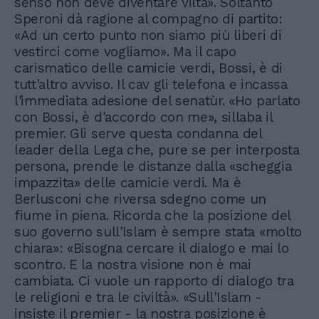
senso non deve diventare viltà». Soltanto
Speroni dà ragione al compagno di partito:
«Ad un certo punto non siamo più liberi di
vestirci come vogliamo». Ma il capo
carismatico delle camicie verdi, Bossi, è di
tutt'altro avviso. Il cav gli telefona e incassa
l'immediata adesione del senatùr. «Ho parlato
con Bossi, è d'accordo con me», sillaba il
premier. Gli serve questa condanna del
leader della Lega che, pure se per interposta
persona, prende le distanze dalla «scheggia
impazzita» delle camicie verdi. Ma è
Berlusconi che riversa sdegno come un
fiume in piena. Ricorda che la posizione del
suo governo sull'Islam è sempre stata «molto
chiara»: «Bisogna cercare il dialogo e mai lo
scontro. E la nostra visione non è mai
cambiata. Ci vuole un rapporto di dialogo tra
le religioni e tra le civiltà». «Sull'Islam -
insiste il premier - la nostra posizione è