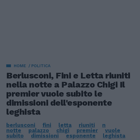
HOME
POLITICA
Berlusconi, Fini e Letta riuniti
nella notte a Palazzo Chigi Il
premier vuole subito le
dimissioni dell'esponente
leghista
berlusconi
fini
letta
riuniti
n
notte
palazzo
chigi
premier
vuole
subito
dimissioni
esponente
leghista