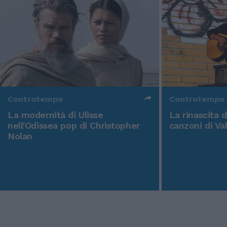
Controtempo
Controtempo
La modernità di Ulisse
La rinascita 
nell'Odissea pop di Christopher
canzoni di Va
Nolan