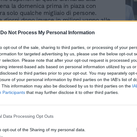
ppena la domenica prima in piaza con
era solo qualche migliaio di persone.
e giorni dopo invece in milioni vanno alle
o che ha chiarito il voto delle elezioni
-
Do Not Process My Personal Information
he la piazza è terminata. È finita questa
Le
 piazza oggi è riservata solo a grandissimi
da
piazza è diventata un reperto
to opt-out of the sale, sharing to third parties, or processing of your per
Rudy Giuliani a Come States?
Le
formation for targeted advertising by us, please use the below opt-out s
iale, quello del "grande comizio". Oggi le
Trump, Meloni e la strategia
r selection. Please note that after your opt-out request is processed y
americana
partecipazione politica sono altre. Questa è
eing interest-based ads based on personal information utilized by us or
hiave di lettura per capire quale sarà il
disclosed to third parties prior to your opt-out. You may separately opt-
ll'Unione alle prossime elezioni. I
losure of your personal information by third parties on the IAB’s list of
'elettorato sono stati molto chiare sulle
. This information may also be disclosed by us to third parties on the
IA
l'elettorato dell'Unione nei confronti
Participants
that may further disclose it to other third parties.
 presidente del Consiglio e di questa
». Questo voto significa che l'elettorato
i essere preso in considerazione dai propri
l Data Processing Opt Outs
. Non ci sono dubbi che la risposta delle
bba essere interpretata in questa chiave
o opt-out of the Sharing of my personal data.
 Lei consiglierebbe all'elettorato del