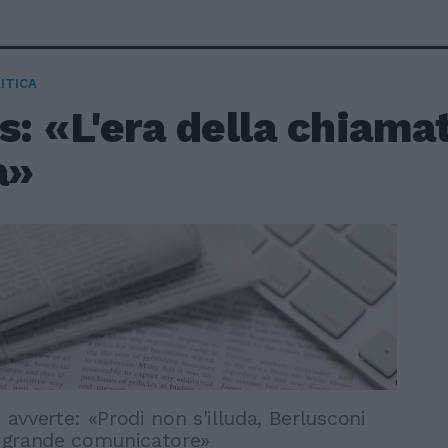
ITICA
s: «L'era della chiamat
a»
o avverte: «Prodi non s'illuda, Berlusconi
iù grande comunicatore»