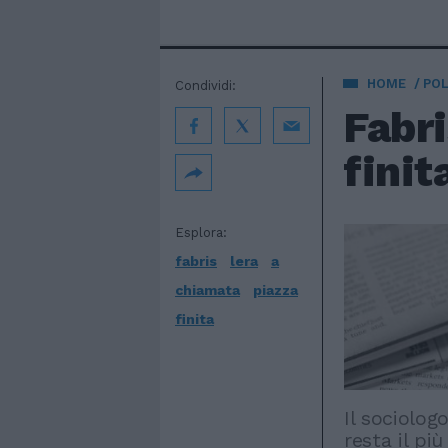
HOME
POL
Condividi:
Fabri
finit
Esplora:
fabris
lera
a
chiamata
piazza
finita
Il sociolog
resta il p