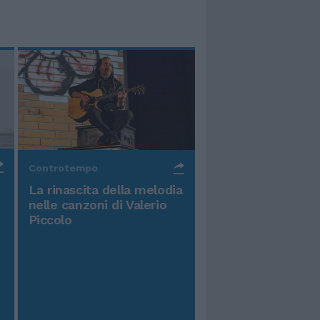
Controtempo
La rinascita della melodia
nelle canzoni di Valerio
Piccolo