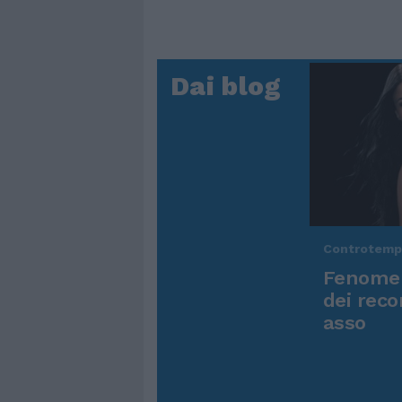
Dai blog
Controtem
Fenomen
dei reco
asso