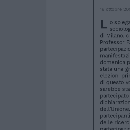
18 ottobre 20
L
o spieg
sociolog
di Milano, c
Professor F
partecipazio
manifestazi
domenica p
stata una g
elezioni pri
di questo vo
sarebbe sta
partecipato
dichiarazion
dell'Unione
partecipant
delle ricerc
partecipazio