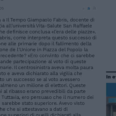
a
a
05
a
a a Il Tempo Giampaolo Fabris, docente di
ia all'università Vita-Salute San Raffaele
he definisce conclusa «l'era delle piazze».
abris, come interpreta questo successo di
ne alle primarie dopo il fallimento della
one de l'Unione in Piazza del Popolo la
recedente? «Ero convinto che ci sarebbe
rande partecipazione al voto di queste
marie. Il centrosinistra aveva molta paura
to e aveva dichiarato alla vigilia che
In 
to un successo se al voto avessero
 almeno un milione di elettori. Queste
i al ribasso erano prevedibili da parte
. Tuttavia, ero persuaso che il numero dei
i sarebbe stato superiore. Avevo visto
he che si attestavano a dati di
ne superiori di quelli dichiarati alla