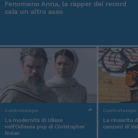
Fenomeno Anna, la rapper dei record
cala un altro asso
Controtempo
Controtempo
La modernità di Ulisse
La rinascita 
nell'Odissea pop di Christopher
canzoni di Va
Nolan