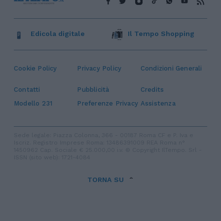
Edicola digitale
Il Tempo Shopping
Cookie Policy
Privacy Policy
Condizioni Generali
Contatti
Pubblicità
Credits
Modello 231
Preferenze Privacy
Assistenza
Sede legale: Piazza Colonna, 366 - 00187 Roma CF e P. Iva e
Iscriz. Registro Imprese Roma: 13486391009 REA Roma n°
1450962 Cap. Sociale € 25.000,00 i.v. © Copyright IlTempo. Srl -
ISSN (sito web): 1721-4084
TORNA SU