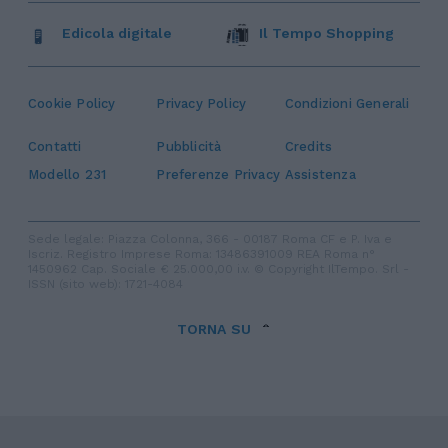
Edicola digitale
Il Tempo Shopping
Cookie Policy
Privacy Policy
Condizioni Generali
Contatti
Pubblicità
Credits
Modello 231
Preferenze Privacy
Assistenza
Sede legale: Piazza Colonna, 366 - 00187 Roma CF e P. Iva e
Iscriz. Registro Imprese Roma: 13486391009 REA Roma n°
1450962 Cap. Sociale € 25.000,00 i.v. © Copyright IlTempo. Srl -
ISSN (sito web): 1721-4084
TORNA SU