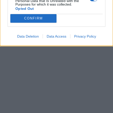
Personal Data that Is Unrelated with the
Purposes for which it was collected.
Opted Out
Leonardo Maria Del Vecchio dall'ex compagna
in ospedale. Le dichiarazioni ai giornalisti
CONFIRM
Data Deletion
Data Access
Privacy Policy