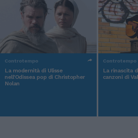
Controtempo
Controtempo
La modernità di Ulisse
La rinascita 
nell'Odissea pop di Christopher
canzoni di Va
Nolan