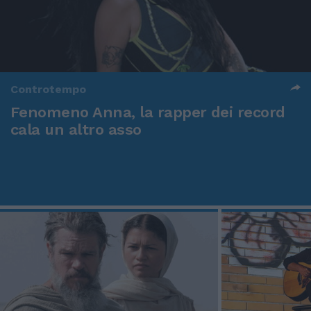
Controtempo
Fenomeno Anna, la rapper dei record
cala un altro asso