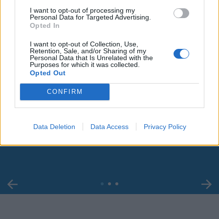
I want to opt-out of processing my
Personal Data for Targeted Advertising.
Opted In
I want to opt-out of Collection, Use,
Retention, Sale, and/or Sharing of my
Personal Data that Is Unrelated with the
Purposes for which it was collected.
Opted Out
CONFIRM
00:00
01:16
Data Deletion
Data Access
Privacy Policy
Leonardo Maria Del Vecchio dall'ex compagna
in ospedale. Le dichiarazioni ai giornalisti