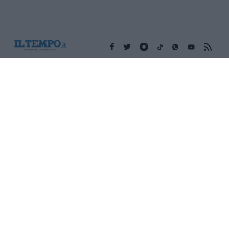
Edicola digitale
Il Tempo Shopping
Cookie Policy
Privacy Policy
Condizioni Generali
Contatti
Pubblicità
Credits
Modello 231
Preferenze Privacy
Assistenza
Sede legale: Piazza Colonna, 366 - 00187 Roma CF e P. Iva e
Iscriz. Registro Imprese Roma: 13486391009 REA Roma n°
1450962 Cap. Sociale € 25.000,00 i.v. © Copyright IlTempo. Srl -
ISSN (sito web): 1721-4084