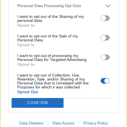
aspetta che il suo impegno costante verso
Personal Data Processing Opt Outs
l'ambiente venga riconosciuto attraverso
scelte sostenibili, ove possibile. Anche il
I want to opt-out of the Sharing of my
personal data.
periodo di lutto verrà ridotto: inizierà alla
Opted In
morte del re e durerà al massimo 11 giorni,
fino al giorno del suo funerale. Invece,
I want to opt-out of the Sale of my
Personal Data.
quando Elisabetta II morì, il periodo di lutto
Opted In
reale continuò per un'altra settimana dopo il
suo funerale.
I want to opt-out of processing my
Personal Data for Targeted Advertising.
Opted In
I want to opt-out of Collection, Use,
Retention, Sale, and/or Sharing of my
Personal Data that Is Unrelated with the
Purposes for which it was collected.
Opted Out
CONFIRM
Data Deletion
Data Access
Privacy Policy