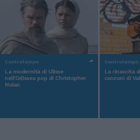
Controtempo
Controtempo
La modernità di Ulisse
La rinascita 
nell'Odissea pop di Christopher
canzoni di Va
Nolan