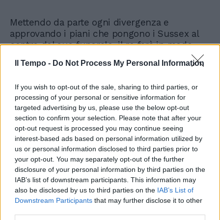
Mettendo da parte ogni divergenza e
approvando i piani che pongono i Sussex al
centro del suo funerale, il re farà in modo
che il suo ultimo atto pubblico unisca la sua
Il Tempo -
Do Not Process My Personal Information
famiglia. E sebbene il duca abbia giurato di
non riportare mai più la sua famiglia nel
If you wish to opt-out of the sale, sharing to third parties, or
Regno Unito a meno che non possa garantire
processing of your personal or sensitive information for
la completa protezione della polizia, tutti
targeted advertising by us, please use the below opt-out
verrebbero automaticamente coinvolti per
section to confirm your selection. Please note that after your
l'occasione nelle operazioni di sicurezza
opt-out request is processed you may continue seeing
ufficiali. Come era accaduto per i funerali
interest-based ads based on personal information utilized by
della regina Elisabetta II, anche per re Carlo il
us or personal information disclosed to third parties prior to
nome in codice dell'organizzazione delle
your opt-out. You may separately opt-out of the further
esequie è 'Operation London Bridge' e la
disclosure of your personal information by third parties on the
cerimonia sarà molto simile a quella che si
IAB’s list of downstream participants. This information may
also be disclosed by us to third parties on the
IAB’s List of
svolse per la sovrana nel 2022, anche se il
Downstream Participants
that may further disclose it to other
monarca ha apportato alcune modifiche che
third parties.
riflettono le sue convinzioni personali. Ci si