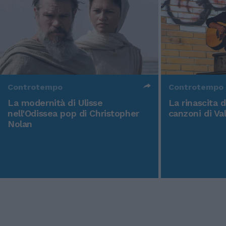
Controtempo
Controtempo
La modernità di Ulisse
La rinascita 
nell'Odissea pop di Christopher
canzoni di Va
Nolan