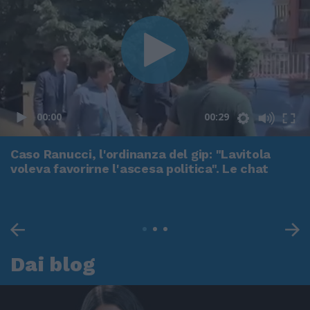
00:00
00:29
Caso Ranucci, l'ordinanza del gip: "Lavitola
voleva favorirne l'ascesa politica". Le chat
Dai blog