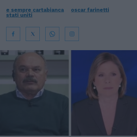
e sempre cartabianca
oscar farinetti
stati uniti