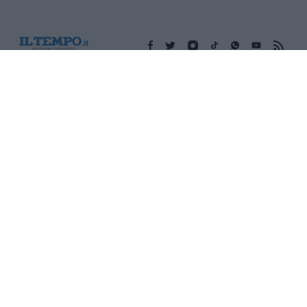
Edicola digitale
Il Tempo Shopping
Cookie Policy
Privacy Policy
Condizioni Generali
Contatti
Pubblicità
Credits
Modello 231
Preferenze Privacy
Assistenza
Sede legale: Piazza Colonna, 366 - 00187 Roma CF e P. Iva e
Iscriz. Registro Imprese Roma: 13486391009 REA Roma n°
1450962 Cap. Sociale € 25.000,00 i.v. © Copyright IlTempo. Srl -
ISSN (sito web): 1721-4084
TORNA SU