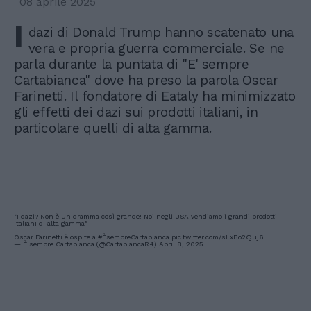
08 aprile 2025
I
dazi di Donald Trump hanno scatenato una
vera e propria guerra commerciale. Se ne
parla durante la puntata di "E' sempre
Cartabianca" dove ha preso la parola Oscar
Farinetti. Il fondatore di Eataly ha minimizzato
gli effetti dei dazi sui prodotti italiani, in
particolare quelli di alta gamma.
"I dazi? Non è un dramma così grande! Noi negli USA vendiamo i grandi prodotti
italiani di alta gamma"
Oscar Farinetti è ospite a
#ÈsempreCartabianca
pic.twitter.com/sLxBo2Quj6
— È sempre Cartabianca (@CartabiancaR4)
April 8, 2025