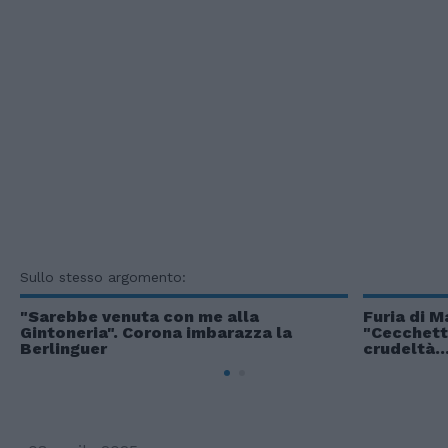
Sullo stesso argomento:
"Sarebbe venuta con me alla
Furia di M
Gintoneria". Corona imbarazza la
"Cecchetti
Berlinguer
crudeltà..