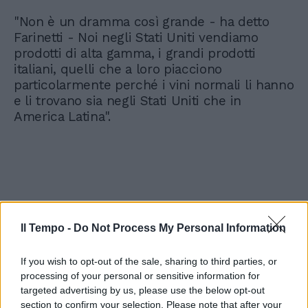
"Non è un dramma così grande - ha detto
Farinetti - Noi negli Stati Uniti vendiamo
prodotti di alta gamma, i grandi prodotti
italiani, quelli che a loro piacciono
particolarmente perché i vini normali li hanno
e li trovano sia negli Stati Uniti che in
America Latina".
Il Tempo -
Do Not Process My Personal Information
If you wish to opt-out of the sale, sharing to third parties, or
processing of your personal or sensitive information for
targeted advertising by us, please use the below opt-out
section to confirm your selection. Please note that after your