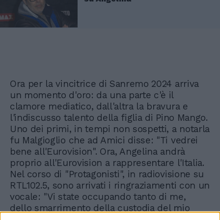
Ora per la vincitrice di Sanremo 2024 arriva
un momento d'oro: da una parte c'è il
clamore mediatico, dall'altra la bravura e
l'indiscusso talento della figlia di Pino Mango.
Uno dei primi, in tempi non sospetti, a notarla
fu Malgioglio che ad Amici disse: "Ti vedrei
bene all'Eurovision". Ora, Angelina andrà
proprio all'Eurovision a rappresentare l'Italia.
Nel corso di "Protagonisti", in radiovisione su
RTL102.5, sono arrivati i ringraziamenti con un
vocale: "Vi state occupando tanto di me,
dello smarrimento della custodia del mio
premio. Grazie a tutti, aiutatemi a ritrovarla".