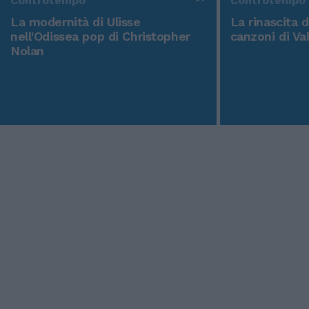
Controtempo
Controtempo
La modernità di Ulisse
La rinascita 
nell'Odissea pop di Christopher
canzoni di Va
Nolan