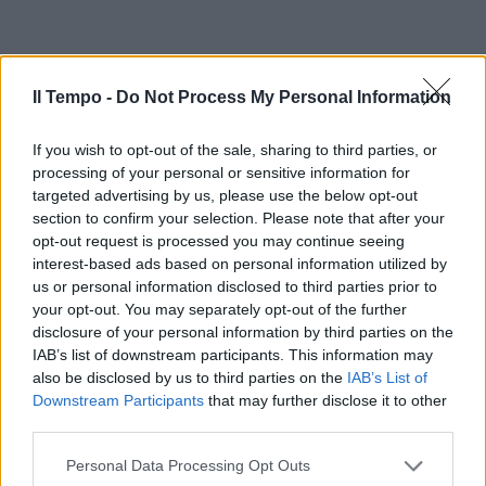
Il Tempo -
Do Not Process My Personal Information
Per quanto riguarda l'AD Pellegrino, egli si
occuperà delle aree riguardanti: finanza,
If you wish to opt-out of the sale, sharing to third parties, or
affari legali e societari e business
processing of your personal or sensitive information for
development mentre non risultano più le
targeted advertising by us, please use the below opt-out
responsabilità nel campo di "amministrazione
section to confirm your selection. Please note that after your
pianificazione, controllo e fiscale". Si tratta
opt-out request is processed you may continue seeing
delle prime opere di restauro dell'azienda
interest-based ads based on personal information utilized by
us or personal information disclosed to third parties prior to
Fininvest che, dopo la morte di Silvio
your opt-out. You may separately opt-out of the further
Berlusconi, è entrata ufficialmente nel nuovo
disclosure of your personal information by third parties on the
corso.
IAB’s list of downstream participants. This information may
also be disclosed by us to third parties on the
IAB’s List of
Downstream Participants
that may further disclose it to other
third parties.
Personal Data Processing Opt Outs