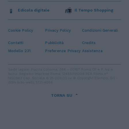
Edicola digitale
Il Tempo Shopping
Cookie Policy
Privacy Policy
Condizioni Generali
Contatti
Pubblicità
Credits
Modello 231
Preferenze Privacy
Assistenza
Sede legale: Piazza Colonna, 366 - 00187 Roma CF e P. Iva e
Iscriz. Registro Imprese Roma: 13486391009 REA Roma n°
1450962 Cap. Sociale € 25.000,00 i.v. © Copyright IlTempo. Srl -
ISSN (sito web): 1721-4084
TORNA SU