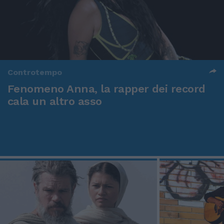
Controtempo
Fenomeno Anna, la rapper dei record
cala un altro asso