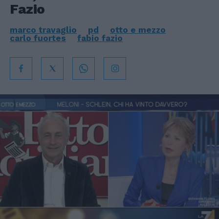
Fazio
marco travaglio
pd
otto e mezzo
carlo fuortes
fabio fazio