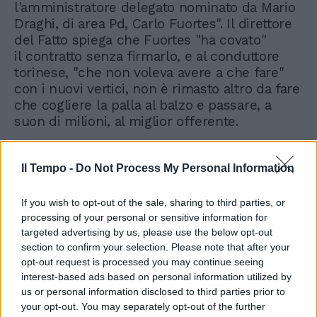
l'amministratore delegato nominato da Mario
Draghi, di area Pd, Carlo Fuortes". Il direttore
del Fatto spiega che Fuortes "ha covato"
il contratto senza firmarlo, e al conduttore
torinese, "che non voleva avere a che fare"
con i nuovi vertici, non è rimasto altro da fare
che cogliere la palla al balzo e passare, a
suon di milioni, al miglior offerente.
Il Tempo -
Do Not Process My Personal Information
If you wish to opt-out of the sale, sharing to third parties, or
processing of your personal or sensitive information for
Fazio? La censura è
targeted advertising by us, please use the below opt-out
un'invenzione: Renzi difende
Meloni sul caso Rai
section to confirm your selection. Please note that after your
opt-out request is processed you may continue seeing
interest-based ads based on personal information utilized by
us or personal information disclosed to third parties prior to
your opt-out. You may separately opt-out of the further