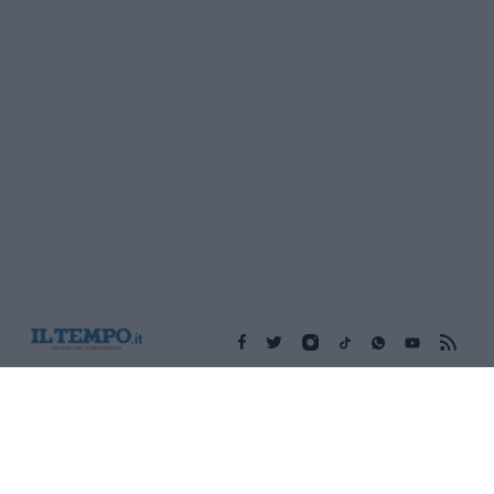
Edicola digitale
Il Tempo Shopping
Cookie Policy
Privacy Policy
Condizioni Generali