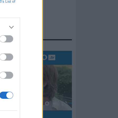
B’s List of
evidenza
00:00
01:16