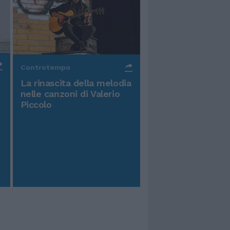
Controtempo
La rinascita della melodia
nelle canzoni di Valerio
Piccolo