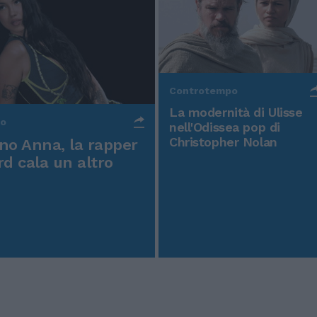
Controtempo
La modernità di Ulisse
po
nell'Odissea pop di
Christopher Nolan
o Anna, la rapper
rd cala un altro