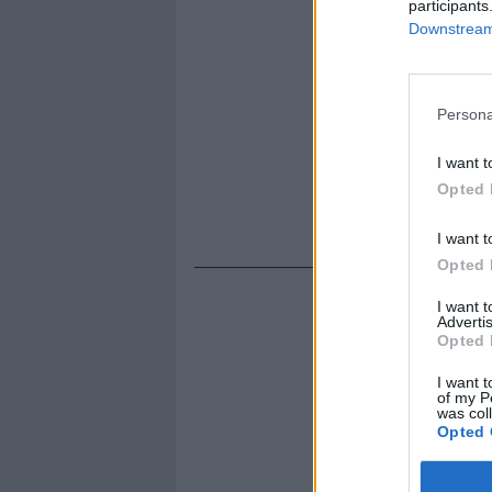
participants
Downstream 
Persona
I want t
Opted 
I want t
Opted 
I want 
Advertis
Opted 
I want t
of my P
was col
Opted 