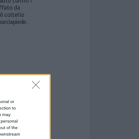
'auto contro i
uffato da
l coltello
marciapiede.
sonal or
ection to
ou may
 personal
out of the
 downstream