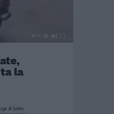
00:12
late,
ta la
fuga di Salim