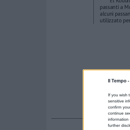
El Koudri
passanti a M
alcuni passan
utilizzato pe
Il Tempo 
If you wish 
sensitive in
confirm you
continue se
information 
further disc