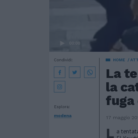
00:00
Condividi:
HOME
AT
La te
la ca
fuga 
Esplora:
modena
17 maggio 20
L
a tentata