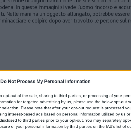
, il 31enne di origini marocchine che si è schiantato con l
odena. In queste immagini si vede l'uomo rincorso e acci
ti. Nelle mani ha un oggetto allungato, potrebbe essere i
r minacciare e colpire dopo aver travolto le persone sul 
-
Do Not Process My Personal Information
to opt-out of the sale, sharing to third parties, or processing of your per
formation for targeted advertising by us, please use the below opt-out s
r selection. Please note that after your opt-out request is processed y
eing interest-based ads based on personal information utilized by us or
disclosed to third parties prior to your opt-out. You may separately opt-
losure of your personal information by third parties on the IAB’s list of