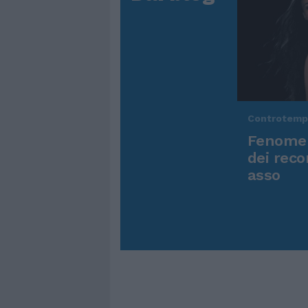
Controtem
Fenomen
dei reco
asso