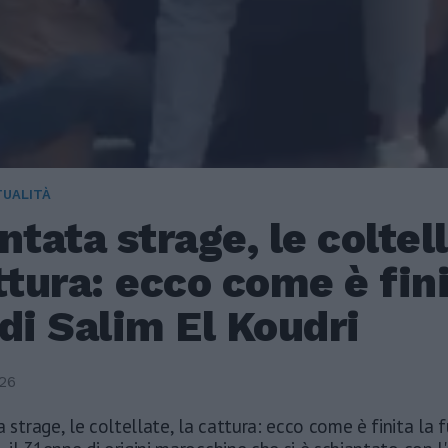
TUALITÀ
ntata strage, le coltel
ttura: ecco come è fini
di Salim El Koudri
26
 strage, le coltellate, la cattura: ecco come è finita la 