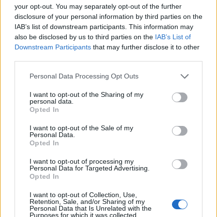
danno non patrimoniale da sofferenza
your opt-out. You may separately opt-out of the further
psicologica propria e della propria famiglia,
disclosure of your personal information by third parties on the
da lesione di onore, reputazione, identità
IAB’s list of downstream participants. This information may
personale e professionale quantificato in 1
also be disclosed by us to third parties on the
IAB’s List of
mln di euro». Tutto considerato l’investitore,
Downstream Participants
that may further disclose it to other
nel ricorso datato 20 febbraio 2023, chiede di
third parties.
essere risarcito per oltre 2,8 mln di euro, più
Personal Data Processing Opt Outs
una somma a discrezione dei giudici per
compensare il danno da «perdita di chance».
I want to opt-out of the Sharing of my
Bocche cucite dalla Bce sulla questione.
personal data.
Opted In
I want to opt-out of the Sale of my
Personal Data.
Opted In
I want to opt-out of processing my
Personal Data for Targeted Advertising.
"Così l'inflazione non sarebbe
Opted In
mai partita". Gas e price cap,
la conferma dell'economista
I want to opt-out of Collection, Use,
Retention, Sale, and/or Sharing of my
Personal Data that Is Unrelated with the
Purposes for which it was collected.