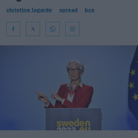
christine lagarde
spread
bce