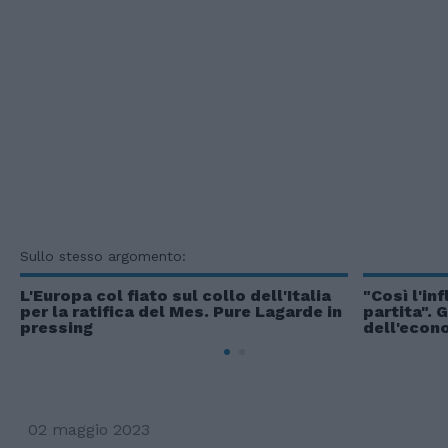
Sullo stesso argomento:
L'Europa col fiato sul collo dell'Italia
"Così l'in
per la ratifica del Mes. Pure Lagarde in
partita". 
pressing
dell'econ
02 maggio 2023