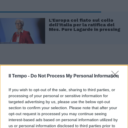
L'Europa col fiato sul collo
dell'Italia per la ratifica del
Mes. Pure Lagarde in pressing
D’Agostino chiede dunque di condannare la
Il Tempo -
Do Not Process My Personal Information
Bce, «nella persona della presidente pro-
tempore», per avergli provocato «un danno
If you wish to opt-out of the sale, sharing to third parties, or
patrimoniale di 841.809,34 quale danno
processing of your personal or sensitive information for
targeted advertising by us, please use the below opt-out
emergente e di 998.683,90 euro, per lucro
section to confirm your selection. Please note that after your
cessante; per avere provocato un danno
opt-out request is processed you may continue seeing
patrimoniale ammontante complessivamente
interest-based ads based on personal information utilized by
a 1.840.493,24 euro; per avere provocato un
us or personal information disclosed to third parties prior to