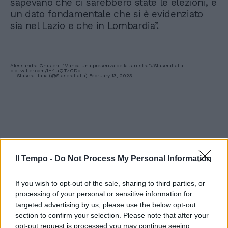
sapevano che ci sarebbero state le elezioni, è
un dato fondamentale che si è evidenziato
sia nel Lazio e che in Lombardia”.
Alessandra Ghisleri: "Manca una presenza della sinistra"
#StaseraItalia
pic.twitter.com/IH4uQTzGDo
— Stasera Italia (@StaseraItalia)
February 13, 2023
Il Tempo -
Do Not Process My Personal Information
If you wish to opt-out of the sale, sharing to third parties, or
processing of your personal or sensitive information for
targeted advertising by us, please use the below opt-out
section to confirm your selection. Please note that after your
opt-out request is processed you may continue seeing