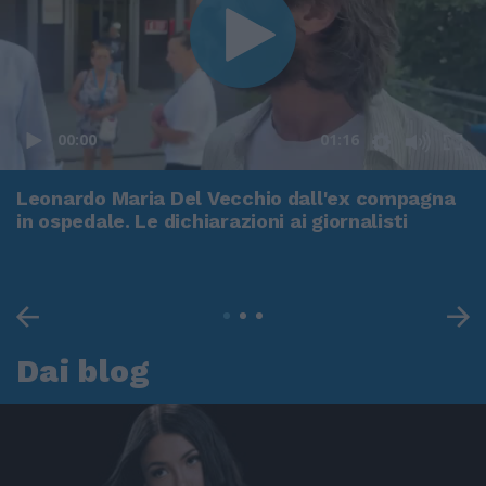
00:00
01:16
Leonardo Maria Del Vecchio dall'ex compagna
in ospedale. Le dichiarazioni ai giornalisti
Dai blog