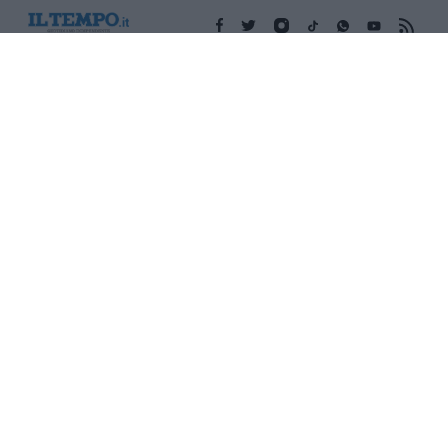
Edicola digitale
Il Tempo Shopping
Cookie Policy
Privacy Policy
Condizioni Generali
Contatti
Pubblicità
Credits
Modello 231
Preferenze Privacy
Assistenza
Sede legale: Piazza Colonna, 366 - 00187 Roma CF e P. Iva e
Iscriz. Registro Imprese Roma: 13486391009 REA Roma n°
1450962 Cap. Sociale € 25.000,00 i.v. © Copyright IlTempo. Srl -
ISSN (sito web): 1721-4084
TORNA SU