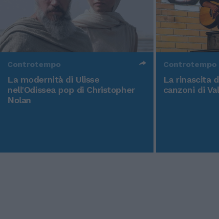
Controtempo
Controtempo
La modernità di Ulisse
La rinascita 
nell'Odissea pop di Christopher
canzoni di Va
Nolan