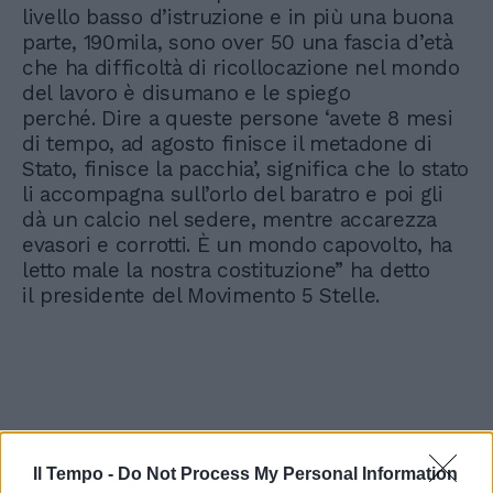
livello basso d’istruzione e in più una buona
parte, 190mila, sono over 50 una fascia d’età
che ha difficoltà di ricollocazione nel mondo
del lavoro è disumano e le spiego
perché. Dire a queste persone ‘avete 8 mesi
di tempo, ad agosto finisce il metadone di
Stato, finisce la pacchia’, significa che lo stato
li accompagna sull’orlo del baratro e poi gli
dà un calcio nel sedere, mentre accarezza
evasori e corrotti. È un mondo capovolto, ha
letto male la nostra costituzione” ha detto
il presidente del Movimento 5 Stelle.
Il Tempo -
Do Not Process My Personal Information