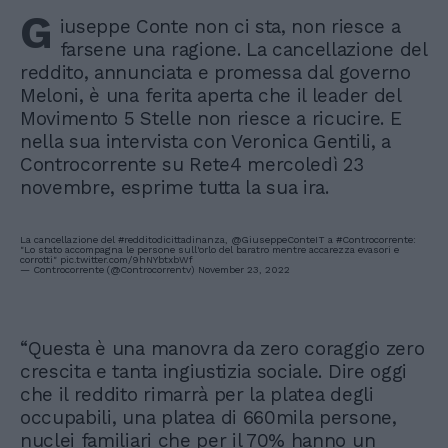
G
iuseppe Conte non ci sta, non riesce a
farsene una ragione. La cancellazione del
reddito, annunciata e promessa dal governo
Meloni, è una ferita aperta che il leader del
Movimento 5 Stelle non riesce a ricucire. E
nella sua intervista con Veronica Gentili, a
Controcorrente su Rete4 mercoledì 23
novembre, esprime tutta la sua ira.
La cancellazione del
#redditodicittadinanza
,
@GiuseppeConteIT
a
#Controcorrente
:
"Lo stato accompagna le persone sull'orlo del baratro mentre accarezza evasori e
corrotti"
pic.twitter.com/9hNYbtxbWf
— Controcorrente (@Controcorrentv)
November 23, 2022
“Questa è una manovra da zero coraggio zero
crescita e tanta ingiustizia sociale. Dire oggi
che il reddito rimarrà per la platea degli
occupabili, una platea di 660mila persone,
nuclei familiari che per il 70% hanno un