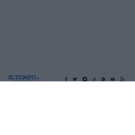
Edicola digitale
Il Tempo Shopping
Cookie Policy
Privacy Policy
Condizioni Generali
Contatti
Pubblicità
Credits