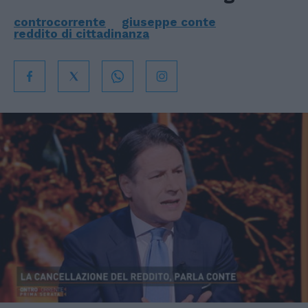
controcorrente
giuseppe conte
reddito di cittadinanza