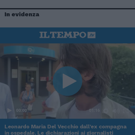
In evidenza
00:00
01:16
Leonardo Maria Del Vecchio dall'ex compagna
in ospedale. Le dichiarazioni ai giornalisti