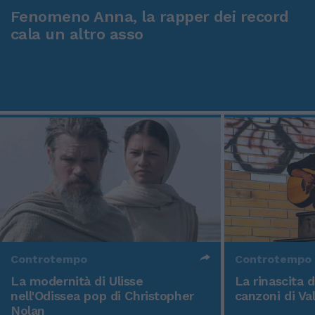
Fenomeno Anna, la rapper dei record
cala un altro asso
Controtempo
Controtempo
La modernità di Ulisse
La rinascita 
nell'Odissea pop di Christopher
canzoni di Va
Nolan