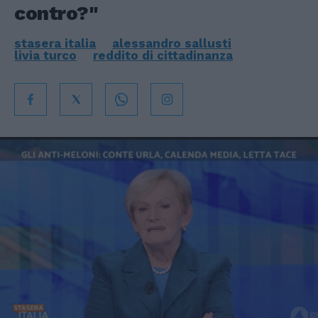
contro?"
stasera italia
alessandro sallusti
livia turco
reddito di cittadinanza