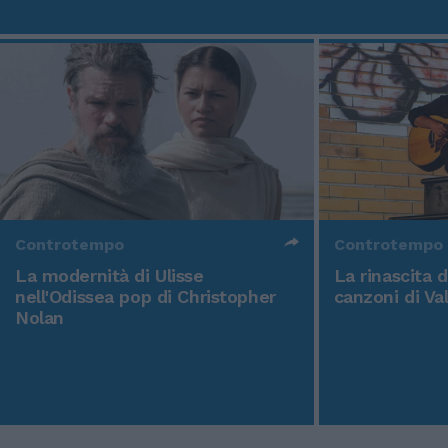
Controtempo
Controtempo
La modernità di Ulisse
La rinascita 
nell'Odissea pop di Christopher
canzoni di Va
Nolan