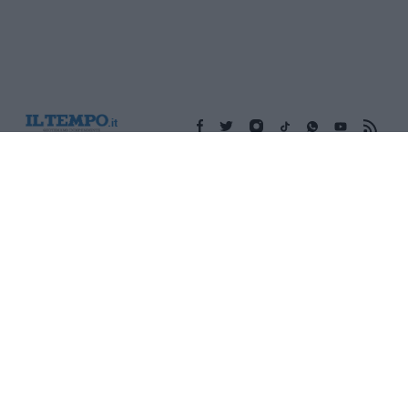
Edicola digitale
Il Tempo Shopping
Cookie Policy
Privacy Policy
Condizioni Generali
Contatti
Pubblicità
Credits
Modello 231
Preferenze Privacy
Assistenza
Sede legale: Piazza Colonna, 366 - 00187 Roma CF e P. Iva e
Iscriz. Registro Imprese Roma: 13486391009 REA Roma n°
1450962 Cap. Sociale € 25.000,00 i.v. © Copyright IlTempo. Srl -