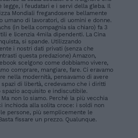
legge, i feudatari e i servi della gleba. Il
izza Mondiali fregandosene bellamente
io umano di lavoratori, di uomini e donne.
hs (in bella compagnia sia chiaro) fa 3
utili e licenzia 4mila dipendenti. La Cina
quista, si spande. Utilizzando
te i nostri dati privati (senza che
trasti questa predazione) Amazon,
cebook scelgono come dobbiamo vivere,
mo comprare, mangiare, fare. Ci eravamo
ivere nella modernità, pensavamo di avere
spazi di libertà, credevamo che i diritti
spazio acquisito e indiscutibile.
Ma non lo siamo. Perché la più vecchia
i inchioda alla solita croce: i soldi non
i le persone, più semplicemente le
asta fissare un prezzo. Qualunque.