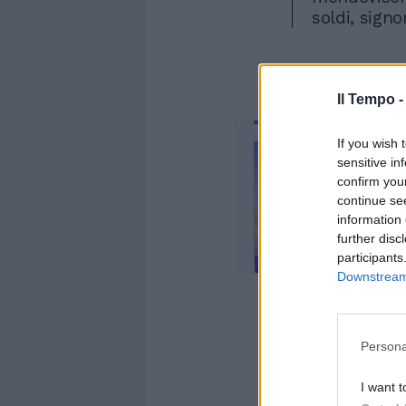
soldi, signo
Il Tempo 
If you wish 
sensitive in
confirm you
continue se
information 
further disc
participants
Downstream 
Persona
I soldi che 
I want t
fare i conti