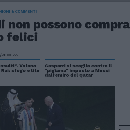
NIONI & COMMENTI
di non possono compra
 felici
rgomento:
insulti”. Volano
Gasparri si scaglia contro il
n Rai: sfogo e lite
"pigiama" imposto a Messi
dall'emiro del Qatar