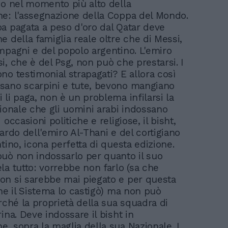
io nel momento più alto della
e: l'assegnazione della Coppa del Mondo.
a pagata a peso d'oro dal Qatar deve
e della famiglia reale oltre che di Messi,
mpagni e del popolo argentino. L'emiro
i, che è del Psg, non può che prestarsi. I
no testimonial strapagati? E allora così
sano scarpini e tute, bevono mangiano
 li paga, non è un problema infilarsi la
zionale che gli uomini arabi indossano
 occasioni politiche e religiose, il bisht,
ardo dell'emiro Al-Thani e del cortigiano
tino, icona perfetta di questa edizione.
uò non indossarlo per quanto il suo
la tutto: vorrebbe non farlo (sa che
n si sarebbe mai piegato e per questa
one il Sistema lo castigò) ma non può
erché la proprietà della sua squadra di
ina. Deve indossare il bisht in
, sopra la maglia della sua Nazionale. I