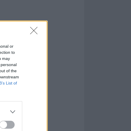
sonal or
ection to
ou may
 personal
out of the
 downstream
B’s List of