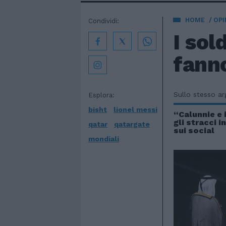
HOME
OPI
Condividi:
I sol
fanno
Sullo stesso a
Esplora:
bisht
lionel messi
“Calunnie e 
gli stracci i
qatar
qatargate
sui social
mondiali