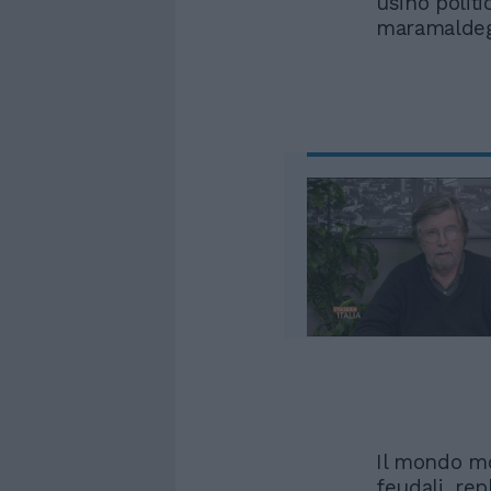
usino politi
maramaldegg
Il mondo mo
feudali, rep