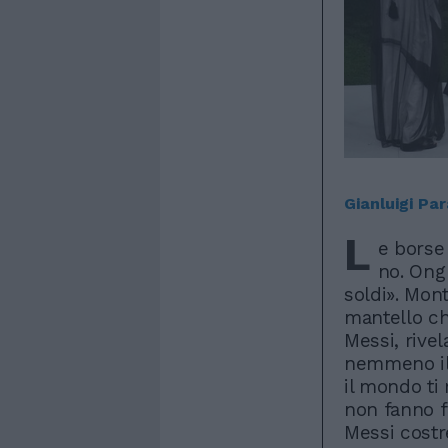
Gianluigi Pa
L
e borse 
no. Ong 
soldi». Mon
mantello ch
Messi, rivel
nemmeno il 
il mondo ti 
non fanno f
Messi costr