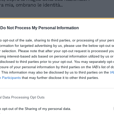
ra mia, ombrano le identità...
-
Do Not Process My Personal Information
to opt-out of the sale, sharing to third parties, or processing of your per
“Calunnie e insulti”.
formation for targeted advertising by us, please use the below opt-out s
Volano gli stracci in Rai:
r selection. Please note that after your opt-out request is processed y
sfogo e lite sui social
eing interest-based ads based on personal information utilized by us or
disclosed to third parties prior to your opt-out. You may separately opt-
losure of your personal information by third parties on the IAB’s list of
. This information may also be disclosed by us to third parties on the
IA
Participants
that may further disclose it to other third parties.
l Data Processing Opt Outs
adesso obbligano gli ipocriti di sinistra a
o opt-out of the Sharing of my personal data.
 con la loro anima: quanto è corrotto il loro