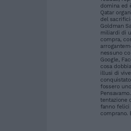
domina ed è 
Qatar organ
del sacrific
Goldman Sac
miliardi di 
compra, con
arrogantemen
nessuno con
Google, Fa
cosa dobbia
illusi di v
conquistato 
fossero uno 
Pensavamo. 
tentazione c
fanno felic
comprano. B