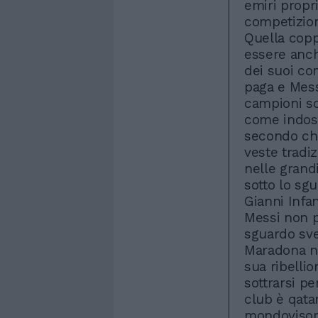
emiri propr
competizion
Quella copp
essere anch
dei suoi co
paga e Mess
campioni so
come indos
secondo chi
veste tradi
nelle grandi
sotto lo sgu
Gianni Infan
Messi non p
sguardo sve
Maradona no
sua ribelli
sottrarsi p
club è qatar
mondovisone