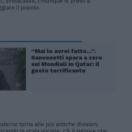
ci, sindacalisti, chiunque si presti a
iare il popolo.
“Mai lo avrei fatto...”.
Sansonetti spara a zero
sui Mondiali in Qatar: il
gesto terrificante
derno torna alle più antiche divisioni
licando la scala sociale: c'è il signore che