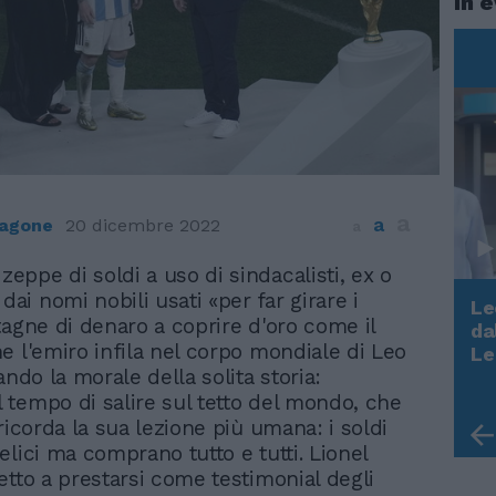
In 
a
a
ragone
20 dicembre 2022
a
zeppe di soldi a uso di sindacalisti, ex o
dai nomi nobili usati «per far girare i
Le
tagne di denaro a coprire d'oro come il
da
Rudy Giuliani a Come States?
e l'emiro infila nel corpo mondiale di Leo
Le
Trump, Meloni e la strategia
ando la morale della solita storia:
americana
tempo di salire sul tetto del mondo, che
ricorda la sua lezione più umana: i soldi
elici ma comprano tutto e tutti. Lionel
etto a prestarsi come testimonial degli