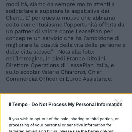
mobilità, siamo da sempre molto attenti a
soddisfare e superare le aspettative dei
Clienti. E' per questo motivo che abbiamo
colto con entusiasmo l'opportunità offerta da
un partner di valore come LeasePlan per
concepire un servizio che ha l'ambizione di
migliorare la qualità della vita delle persone e
delle città stesse.” Nota alla foto:
nell'immagine, in piedi Franco Oltolini,
Direttore Operations di LeasePlan Italia, e
sullo scooter Valerio Chiaronzi, Chief
Commercial Officer di Europ Assistance.
Il Tempo -
Do Not Process My Personal Information
If you wish to opt-out of the sale, sharing to third parties, or
processing of your personal or sensitive information for
targeted advertising by us, please use the below opt-out