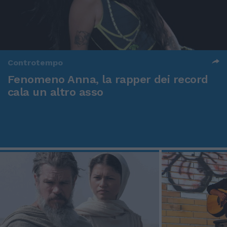
Controtempo
Fenomeno Anna, la rapper dei record
cala un altro asso