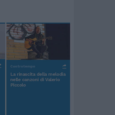
Controtempo
La rinascita della melodia
nelle canzoni di Valerio
Piccolo