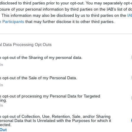
 vita è sempre un'emozione”. Di ritorno
disclosed to third parties prior to your opt-out. You may separately opt-
mento, la Cipriani lo mostra orgogliosa
losure of your personal information by third parties on the IAB’s list of
na Alessia Mancini: “Guarda ce l'ho fatta” e
. This information may also be disclosed by us to third parties on the
IA
on ti si può dire niente. Hai cucinato un
Participants
that may further disclose it to other third parties.
 e hai pure preso un pesce. Giornata top”.
 anche da Bianca Atzei e Amaurys Perez.
Le
da
l Data Processing Opt Outs
Rudy Giuliani a Come States?
Le
Trump, Meloni e la strategia
o opt-out of the Sharing of my personal data.
americana
In
o opt-out of the Sale of my Personal Data.
In
to opt-out of processing my Personal Data for Targeted
ing.
In
o opt-out of Collection, Use, Retention, Sale, and/or Sharing
ersonal Data that Is Unrelated with the Purposes for which it
lected.
Out