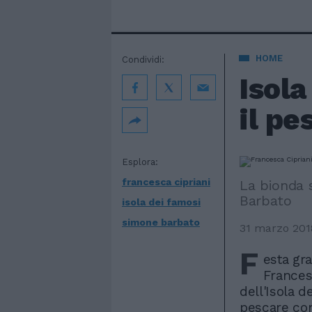
HOME
Condividi:
Isola
il pe
Esplora:
francesca cipriani
La bionda 
Barbato
isola dei famosi
simone barbato
31 marzo 201
F
esta gra
Frances
dell'Isola 
pescare con