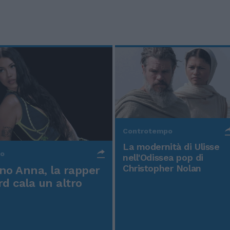
Controtempo
La modernità di Ulisse
po
nell'Odissea pop di
Christopher Nolan
o Anna, la rapper
rd cala un altro