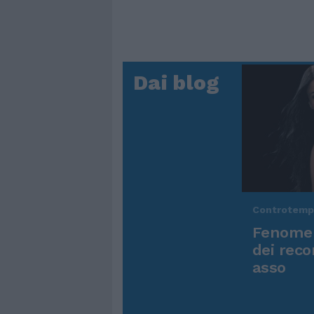
Dai blog
Controtem
Fenomen
dei reco
asso