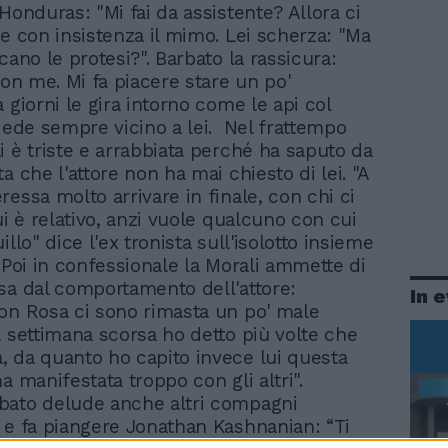
Honduras: "Mi fai da assistente? Allora ci
de con insistenza il mimo. Lei scherza: "Ma
cano le protesi?". Barbato la rassicura:
con me. Mi fa piacere stare un po'
 giorni le gira intorno come le api col
siede sempre vicino a lei. Nel frattempo
i è triste e arrabbiata perché ha saputo da
a che l'attore non ha mai chiesto di lei. "A
essa molto arrivare in finale, con chi ci
ui è relativo, anzi vuole qualcuno con cui
illo" dice l'ex tronista sull'isolotto insieme
. Poi in confessionale la Morali ammette di
sa dal comportamento dell'attore:
In 
on Rosa ci sono rimasta un po' male
a settimana scorsa ho detto più volte che
 da quanto ho capito invece lui questa
a manifestata troppo con gli altri".
bato delude anche altri compagni
 e fa piangere Jonathan Kashnanian: “Ti