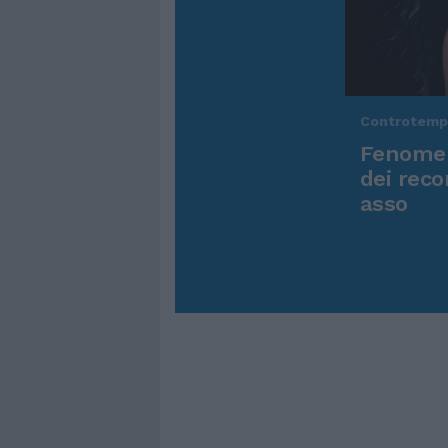
Controtem
Fenomen
dei reco
asso