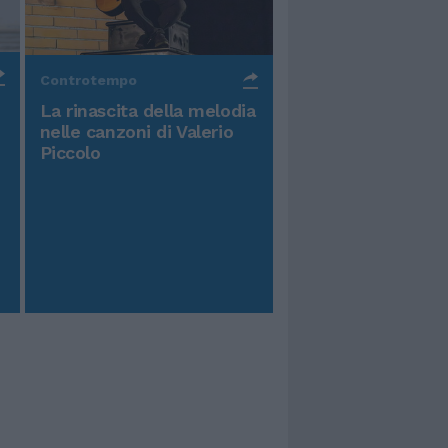
Controtempo
La rinascita della melodia
nelle canzoni di Valerio
Piccolo