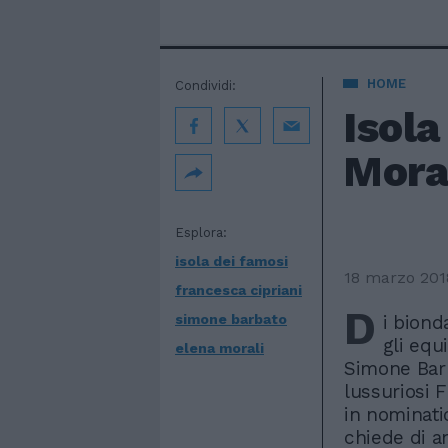
HOME
Condividi:
Isola
Moral
Esplora:
isola dei famosi
18 marzo 201
francesca cipriani
D
simone barbato
i biond
gli equ
elena morali
Simone Barb
lussuriosi 
in nominatio
chiede di an