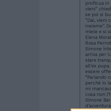
proficua in 
vieni" chie
se poi si bu
"Dai, vieni 
insieme". Da
miele e si 
Elena Moral
Rosa Perrott
Simone inter
arriva per l
stare tranqu
all'ex pupa
essere offe
“Parlando c
perché io l
mi mancava,
cosa non l'h
Simone Bar
d'avventura