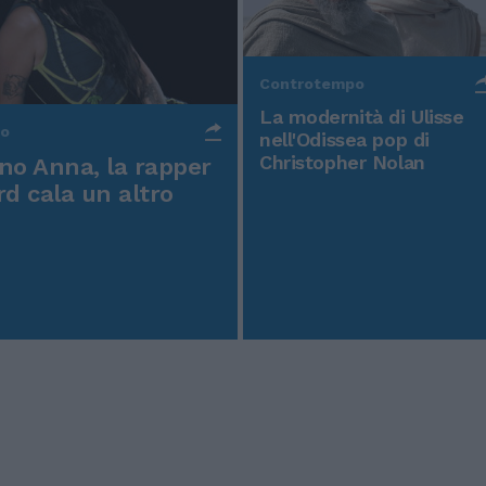
Controtempo
La modernità di Ulisse
po
nell'Odissea pop di
Christopher Nolan
o Anna, la rapper
rd cala un altro