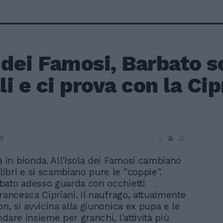
 dei Famosi, Barbato s
i e ci prova con la Cip
a
a
8
a
a in bionda. All'Isola dei Famosi cambiano
ilibri e si scambiano pure le "coppie".
ato adesso guarda con occhietti
Francesca Cipriani. Il naufrago, attualmente
n, si avvicina alla giunonica ex pupa e le
dare insieme per granchi, l'attività più