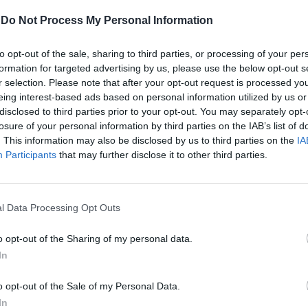
a verità? Sono deluso da Simone, l'ho
ivo. Per me era un piccolo folleto di
-
Do Not Process My Personal Information
ra arrivato che volevano ucciderlo tutti
 l'ho protetto. L'ho nominato ma perché
to opt-out of the sale, sharing to third parties, or processing of your per
ltri nomi e invece lui ha infierito come se
formation for targeted advertising by us, please use the below opt-out s
oto da un mese e volesse tirarlo fuori.
r selection. Please note that after your opt-out request is processed y
Le
sia mi ha chiesto se avevo qualcosa da
eing interest-based ads based on personal information utilized by us or
da
Rudy Giuliani a Come States?
posto di no perché era veramente una
disclosed to third parties prior to your opt-out. You may separately opt-
Le
Trump, Meloni e la strategia
 senza motivazione e non avevo cose
losure of your personal information by third parties on the IAB’s list of
americana
. This information may also be disclosed by us to third parties on the
IA
a dire”. Bianca Atzei gira il coltello nella
Participants
that may further disclose it to other third parties.
e che non prendi posizione”, “Ma io non
re posizione se non nelle cose
per me come mi hanno insegnato i miei
uesto mi fa pensare che io sono un buono
l Data Processing Opt Outs
o e Simone in realtà ha giocato più di me.
og***ne sono io, ma sono questo e
o opt-out of the Sharing of my personal data.
 la mia strada. Nessuno tira fuori la
In
 io non do soddisfazione”. La Atzei si
 nella sensibilità dell'ex gieffino e prova
o opt-out of the Sale of my Personal Data.
: “Tu in quello che fai ci metti il cuore
In