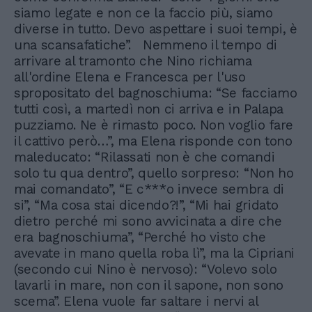
siamo legate e non ce la faccio più, siamo
diverse in tutto. Devo aspettare i suoi tempi, è
una scansafatiche”. Nemmeno il tempo di
arrivare al tramonto che Nino richiama
all'ordine Elena e Francesca per l'uso
spropositato del bagnoschiuma: “Se facciamo
tutti così, a martedì non ci arriva e in Palapa
puzziamo. Ne è rimasto poco. Non voglio fare
il cattivo però…”, ma Elena risponde con tono
maleducato: “Rilassati non è che comandi
solo tu qua dentro”, quello sorpreso: “Non ho
mai comandato”, “E c***o invece sembra di
si”, “Ma cosa stai dicendo?!”, “Mi hai gridato
dietro perché mi sono avvicinata a dire che
era bagnoschiuma”, “Perché ho visto che
avevate in mano quella roba lì”, ma la Cipriani
(secondo cui Nino è nervoso): “Volevo solo
lavarli in mare, non con il sapone, non sono
scema”. Elena vuole far saltare i nervi al