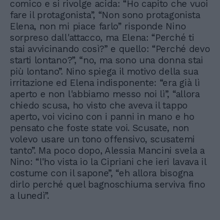
comico e si rivolge acida: “Ho capito che vuoi
fare il protagonista”, “Non sono protagonista
Elena, non mi piace farlo” risponde Nino
sorpreso dall'attacco, ma Elena: “Perché ti
stai avvicinando così?” e quello: “Perché devo
starti lontano?”, “no, ma sono una donna stai
più lontano”. Nino spiega il motivo della sua
irritazione ed Elena indisponente: “era già lì
aperto e non l'abbiamo messo noi lì”, “allora
chiedo scusa, ho visto che aveva il tappo
aperto, voi vicino con i panni in mano e ho
pensato che foste state voi. Scusate, non
volevo usare un tono offensivo, scusatemi
tanto”. Ma poco dopo, Alessia Mancini svela a
Nino: “l'ho vista io la Cipriani che ieri lavava il
costume con il sapone”, “eh allora bisogna
dirlo perché quel bagnoschiuma serviva fino
a lunedì”.