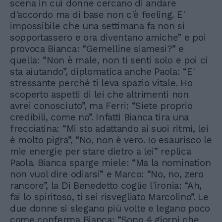
scena in cui donne cercano di andare
d'accordo ma di base non c'è feeling. E'
impossibile che una settimana fa non si
sopportassero e ora diventano amiche” e poi
provoca Bianca: “Gemelline siamesi?” e
quella: “Non è male, non ti senti solo e poi ci
sta aiutando”, diplomatica anche Paola: “E'
stressante perché ti leva spazio vitale. Ho
scoperto aspetti di lei che altrimenti non
avrei conosciuto”, ma Ferri: “Siete proprio
credibili, come no”. Infatti Bianca tira una
frecciatina: “Mi sto adattando ai suoi ritmi, lei
è molto pigra”, “No, non è vero. Io esaurisco le
mie energie per stare dietro a lei” replica
Paola. Bianca sparge miele: “Ma la nomination
non vuol dire odiarsi” e Marco: “No, no, zero
rancore”, la Di Benedetto coglie l'ironia: “Ah,
fai lo spiritoso, ti sei risvegliato Marcolino”. Le
due donne si slegano più volte e legano poco
come conferma Bianca: “Sono 4 giorni che