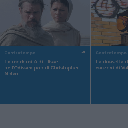
Controtempo
Controtempo
La modernità di Ulisse
La rinascita 
nell'Odissea pop di Christopher
canzoni di Va
Nolan