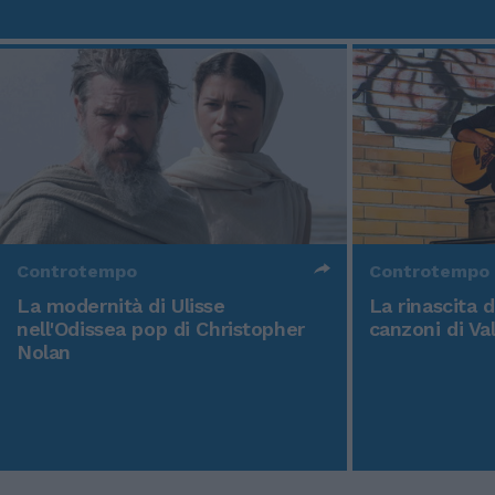
Controtempo
Controtempo
La modernità di Ulisse
La rinascita 
nell'Odissea pop di Christopher
canzoni di Va
Nolan