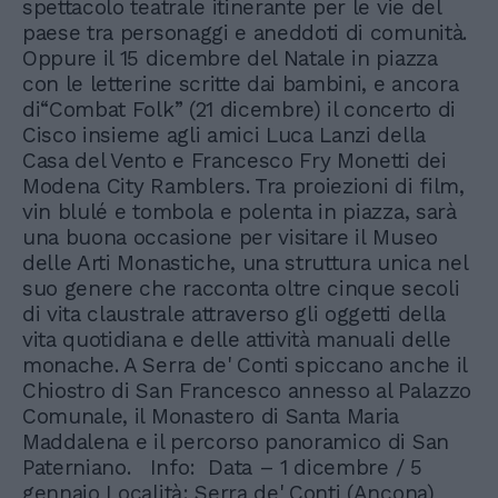
spettacolo teatrale itinerante per le vie del
paese tra personaggi e aneddoti di comunità.
Oppure il 15 dicembre del Natale in piazza
con le letterine scritte dai bambini, e ancora
di“Combat Folk” (21 dicembre) il concerto di
Cisco insieme agli amici Luca Lanzi della
Casa del Vento e Francesco Fry Monetti dei
Modena City Ramblers. Tra proiezioni di film,
vin blulé e tombola e polenta in piazza, sarà
una buona occasione per visitare il Museo
delle Arti Monastiche, una struttura unica nel
suo genere che racconta oltre cinque secoli
di vita claustrale attraverso gli oggetti della
vita quotidiana e delle attività manuali delle
monache. A Serra de' Conti spiccano anche il
Chiostro di San Francesco annesso al Palazzo
Comunale, il Monastero di Santa Maria
Maddalena e il percorso panoramico di San
Paterniano. Info: Data – 1 dicembre / 5
gennaio Località: Serra de' Conti (Ancona)