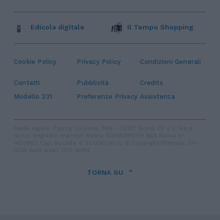
Edicola digitale
Il Tempo Shopping
Cookie Policy
Privacy Policy
Condizioni Generali
Contatti
Pubblicità
Credits
Modello 231
Preferenze Privacy
Assistenza
Sede legale: Piazza Colonna, 366 - 00187 Roma CF e P. Iva e
Iscriz. Registro Imprese Roma: 13486391009 REA Roma n°
1450962 Cap. Sociale € 25.000,00 i.v. © Copyright IlTempo. Srl -
ISSN (sito web): 1721-4084
TORNA SU