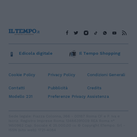
Edicola digitale
Il Tempo Shopping
Cookie Policy
Privacy Policy
Condizioni Generali
Contatti
Pubblicità
Credits
Modello 231
Preferenze Privacy
Assistenza
Sede legale: Piazza Colonna, 366 - 00187 Roma CF e P. Iva e
Iscriz. Registro Imprese Roma: 13486391009 REA Roma n°
1450962 Cap. Sociale € 25.000,00 i.v. © Copyright IlTempo. Srl -
ISSN (sito web): 1721-4084