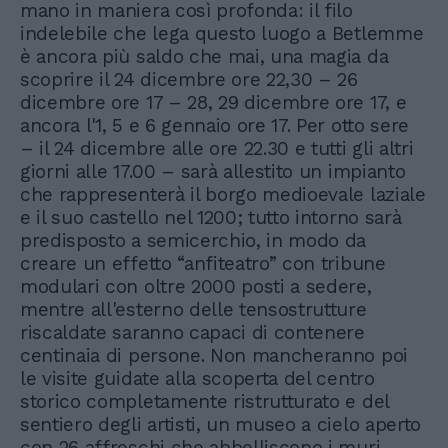
mano in maniera così profonda: il filo
indelebile che lega questo luogo a Betlemme
è ancora più saldo che mai, una magia da
scoprire il 24 dicembre ore 22,30 – 26
dicembre ore 17 – 28, 29 dicembre ore 17, e
ancora l'1, 5 e 6 gennaio ore 17. Per otto sere
– il 24 dicembre alle ore 22.30 e tutti gli altri
giorni alle 17.00 – sarà allestito un impianto
che rappresenterà il borgo medioevale laziale
e il suo castello nel 1200; tutto intorno sarà
predisposto a semicerchio, in modo da
creare un effetto “anfiteatro” con tribune
modulari con oltre 2000 posti a sedere,
mentre all'esterno delle tensostrutture
riscaldate saranno capaci di contenere
centinaia di persone. Non mancheranno poi
le visite guidate alla scoperta del centro
storico completamente ristrutturato e del
sentiero degli artisti, un museo a cielo aperto
con 26 affreschi che abbelliscono i muri