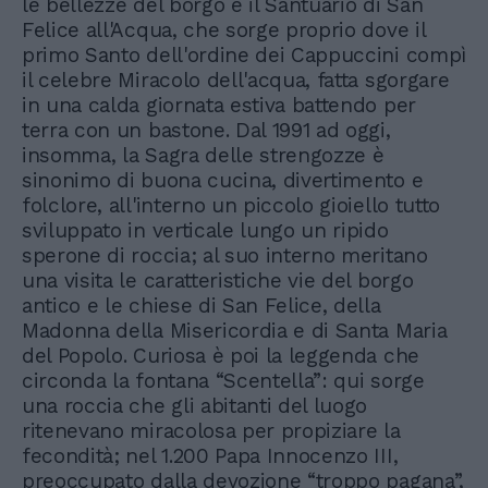
le bellezze del borgo e il Santuario di San
Felice all'Acqua, che sorge proprio dove il
primo Santo dell'ordine dei Cappuccini compì
il celebre Miracolo dell'acqua, fatta sgorgare
in una calda giornata estiva battendo per
terra con un bastone. Dal 1991 ad oggi,
insomma, la Sagra delle strengozze è
sinonimo di buona cucina, divertimento e
folclore, all'interno un piccolo gioiello tutto
sviluppato in verticale lungo un ripido
sperone di roccia; al suo interno meritano
una visita le caratteristiche vie del borgo
antico e le chiese di San Felice, della
Madonna della Misericordia e di Santa Maria
del Popolo. Curiosa è poi la leggenda che
circonda la fontana “Scentella”: qui sorge
una roccia che gli abitanti del luogo
ritenevano miracolosa per propiziare la
fecondità; nel 1.200 Papa Innocenzo III,
preoccupato dalla devozione “troppo pagana”,