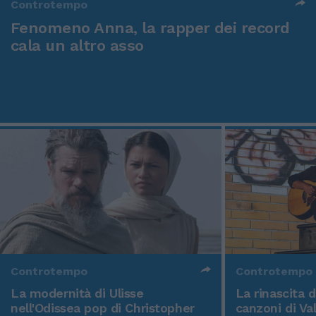
Controtempo
Fenomeno Anna, la rapper dei record
cala un altro asso
Controtempo
Controtempo
La modernità di Ulisse
La rinascita 
nell'Odissea pop di Christopher
canzoni di Va