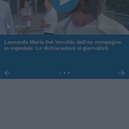
00:00
01:16
Leonardo Maria Del Vecchio dall'ex compagna
in ospedale. Le dichiarazioni ai giornalisti