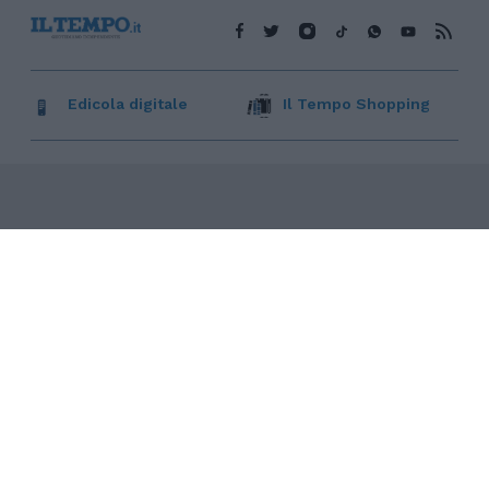
Edicola digitale
Il Tempo Shopping
Cookie Policy
Privacy Policy
Condizioni Generali
Contatti
Pubblicità
Credits
Modello 231
Preferenze Privacy
Assistenza
Sede legale: Piazza Colonna, 366 - 00187 Roma CF e P. Iva e
Iscriz. Registro Imprese Roma: 13486391009 REA Roma n°
1450962 Cap. Sociale € 25.000,00 i.v. © Copyright IlTempo. Srl -
ISSN (sito web): 1721-4084
TORNA SU