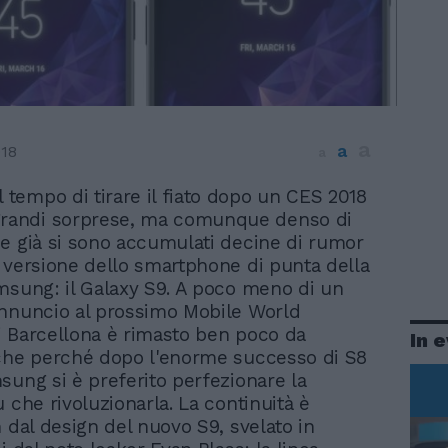
a
a
018
a
l tempo di tirare il fiato dopo un CES 2018
grandi sorprese, ma comunque denso di
e già si sono accumulati decine di rumor
 versione dello smartphone di punta della
msung: il Galaxy S9. A poco meno di un
nnuncio al prossimo Mobile World
 Barcellona è rimasto ben poco da
In 
che perché dopo l'enorme successo di S8
sung si è preferito perfezionare la
 che rivoluzionarla. La continuità è
n dal design del nuovo S9, svelato in