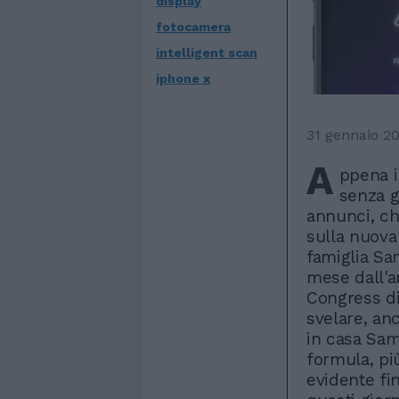
display
fotocamera
intelligent scan
iphone x
31 gennaio 2
A
ppena i
senza 
annunci, ch
sulla nuova
famiglia Sa
mese dall'a
Congress di
svelare, an
in casa Sam
formula, più
evidente fi