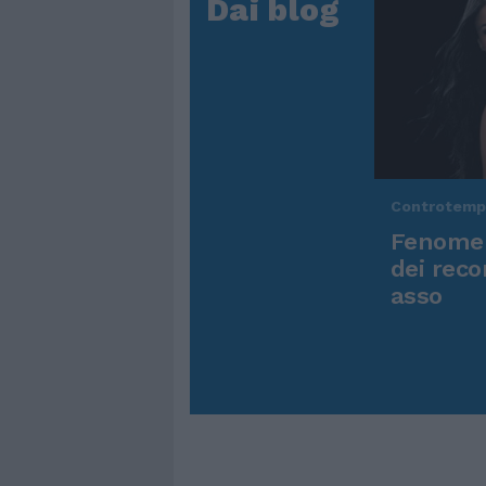
Dai blog
Controtem
Fenomen
dei reco
asso