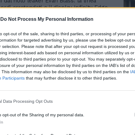
i dal noto leaker Evan Blass: la linea
ordi arrotondati e il display Infinity Edge,
atto la fortuna del predecessore, tornano
-
Do Not Process My Personal Information
ialmente invariati. Così come rimane
particolare formato 18:9 dello schermo,
to opt-out of the sale, sharing to third parties, or processing of your per
ipresa lo scorso anno da diverse aziende
formation for targeted advertising by us, please use the below opt-out s
. Anche le dimensioni rimangono di 5.8
r selection. Please note that after your opt-out request is processed y
la versione standard e 6.2 pollici per quella
Le
eing interest-based ads based on personal information utilized by us or
oprio per dare una spinta al nuovo
da
disclosed to third parties prior to your opt-out. You may separately opt-
Rudy Giuliani a Come States?
e renderlo più appetibile di S8, Samsung
Le
losure of your personal information by third parties on the IAB’s list of
Trump, Meloni e la strategia
a differenziare le due versioni del
. This information may also be disclosed by us to third parties on the
IA
americana
n solo nelle dimensioni del display, ma
Participants
that may further disclose it to other third parties.
unto di vista hardware e soprattutto nel
tografico. Qui ci sono le maggiori novità.
9 monterà una fotocamera posteriore con
l Data Processing Opt Outs
ura focale da f/2.4 e f/1.5 e una anteriore
xel. Stessa soluzione per il Plus, con una
o opt-out of the Sharing of my personal data.
 differenza: le fotocamere sul retro dello
In
 sono due, entrambe dotate di
re ottico e capaci di scattare foto