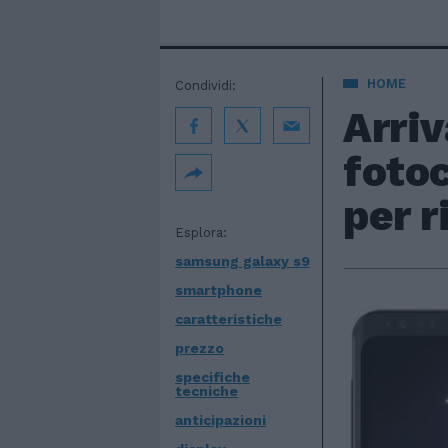
HOME
Condividi:
Arriv
fotoc
per r
Esplora:
samsung galaxy s9
smartphone
caratteristiche
prezzo
specifiche
tecniche
anticipazioni