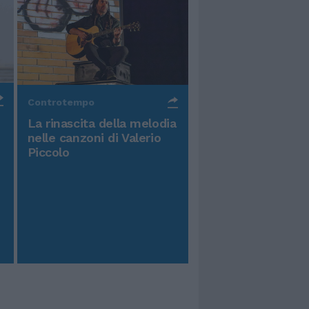
Controtempo
La rinascita della melodia
nelle canzoni di Valerio
Piccolo