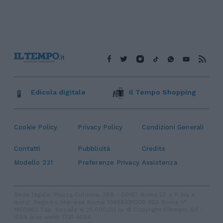
Edicola digitale
Il Tempo Shopping
Cookie Policy
Privacy Policy
Condizioni Generali
Contatti
Pubblicità
Credits
Modello 231
Preferenze Privacy
Assistenza
Sede legale: Piazza Colonna, 366 - 00187 Roma CF e P. Iva e
Iscriz. Registro Imprese Roma: 13486391009 REA Roma n°
1450962 Cap. Sociale € 25.000,00 i.v. © Copyright IlTempo. Srl -
ISSN (sito web): 1721-4084