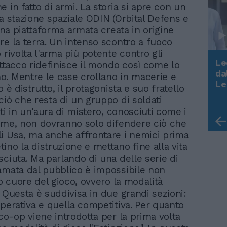
 in fatto di armi. La storia si apre con un
la stazione spaziale ODIN (Orbital Defens e
 una piattaforma armata creata in origine
re la terra. Un intenso scontro a fuoco
 rivolta l'arma più potente contro gli
Le
attacco ridefinisce il mondo così come lo
da
. Mentre le case crollano in macerie e
Rudy Giuliani a Come States?
Le
o è distrutto, il protagonista e suo fratello
Trump, Meloni e la strategia
ciò che resta di un gruppo di soldati
americana
lti in un'aura di mistero, conosciuti come i
eme, non dovranno solo difendere ciò che
i Usa, ma anche affrontare i nemici prima
ino la distruzione e mettano fine alla vita
sciuta. Ma parlando di una delle serie di
amata dal pubblico è impossibile non
ro cuore del gioco, ovvero la modalità
. Questa è suddivisa in due grandi sezioni:
operativa e quella competitiva. Per quanto
 co-op viene introdotta per la prima volta