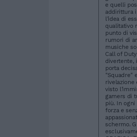
e quelli po
addirittura
l'idea di e
qualitativo 
punto di vis
rumori di a
musiche son
Call of Dut
divertente,
porta decis
"Squadre" e
rivelazione 
visto l'immi
gamers di t
più. In ogn
forza e senz
appassionati
schermo. G
esclusivame