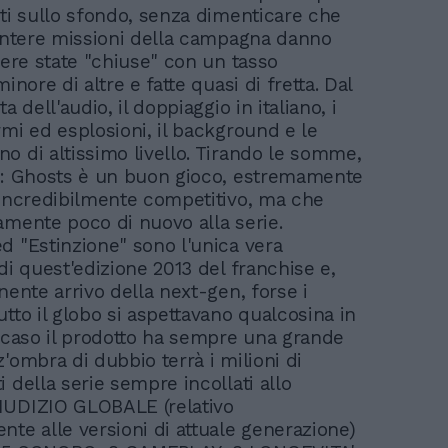
sti sullo sfondo, senza dimenticare che
 intere missioni della campagna danno
ssere state "chiuse" con un tasso
minore di altre e fatte quasi di fretta. Dal
ta dell'audio, il doppiaggio in italiano, i
rmi ed esplosioni, il background e le
o di altissimo livello. Tirando le somme,
y: Ghosts è un buon gioco, estremamente
 incredibilmente competitivo, ma che
amente poco di nuovo alla serie.
d "Estinzione" sono l'unica vera
di quest'edizione 2013 del franchise e,
nente arrivo della next-gen, forse i
utto il globo si aspettavano qualcosina in
i caso il prodotto ha sempre una grande
'ombra di dubbio terrà i milioni di
 della serie sempre incollati allo
IUDIZIO GLOBALE (relativo
nte alle versioni di attuale generazione)