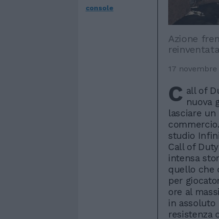
console
Azione fre
reinventata
17 novembre
C
all of D
nuova g
lasciare un
commercio. 
studio Infi
Call of Dut
intensa stor
quello che 
per giocator
ore al massi
in assoluto 
resistenza c