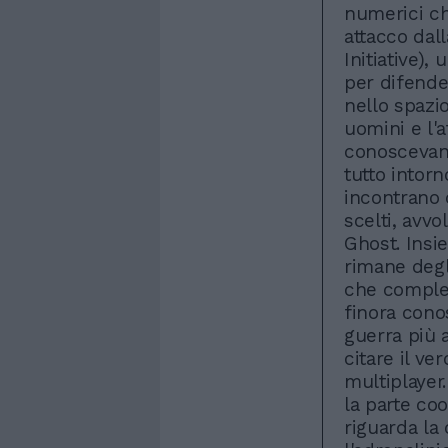
numerici che
attacco dal
Initiative),
per difende
nello spazio
uomini e l'
conoscevano
tutto intorn
incontrano 
scelti, avvo
Ghost. Insi
rimane degl
che complet
finora cono
guerra più 
citare il ve
multiplayer
la parte co
riguarda la