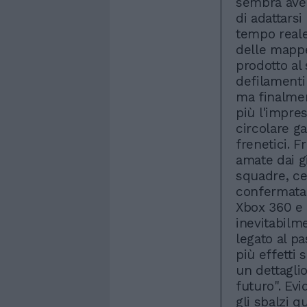
sembra aver
di adattarsi 
tempo reale
delle mappe
prodotto al
defilamenti 
ma finalmen
più l'impres
circolare g
frenetici. F
amate dai g
squadre, ce
confermata. 
Xbox 360 e 
inevitabilm
legato al pa
più effetti 
un dettaglio
futuro". Ev
gli sbalzi q