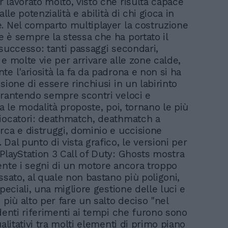
 lavorato molto, visto che risulta capace
alle potenzialità e abilità di chi gioca in
. Nel comparto multiplayer la costruzione
 è sempre la stessa che ha portato il
 successo: tanti passaggi secondari,
e molte vie per arrivare alle zone calde,
te l'ariosità la fa da padrona e non si ha
sione di essere rinchiusi in un labirinto
arantendo sempre scontri veloci e
ra le modalità proposte, poi, tornano le più
iocatori: deathmatch, deathmatch a
rca e distruggi, dominio e uccisione
Dal punto di vista grafico, le versioni per
PlayStation 3 Call of Duty: Ghosts mostra
ente i segni di un motore ancora troppo
ssato, al quale non bastano più poligoni,
speciali, una migliore gestione delle luci e
 più alto per fare un salto deciso "nel
identi riferimenti ai tempi che furono sono
ualitativi tra molti elementi di primo piano