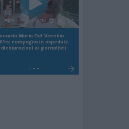
00:00
01:16
onardo Maria Del Vecchio
Terremoto, viene g
ll'ex compagna in ospedale.
video impressiona
 dichiarazioni ai giornalisti