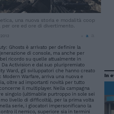
netica, una nuova storia e modalità coop
 per ore ed ore di divertimento.
a
a
 2013
a
uty: Ghosts è arrivato per definire la
enerazione di console, ma anche per
 bel ricordo su quelle attualmente in
Da Activision e dal suo pluripremiato
nity Ward, gli sviluppatori che hanno creato
In 
y: Modern Warfare, arriva una nuova e
ia, oltre ad importanti novità per tutto
concerne il multiplayer. Nella campagna
e singolo (ultimabile purtroppo in sole sei
mo livello di difficoltà), per la prima volta
nella serie, i giocatori impersonificano la
ontro il nemico, superiore sia in termini