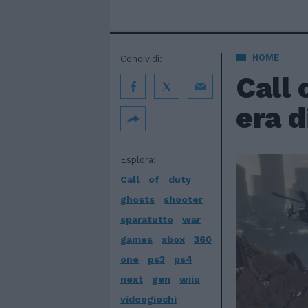
HOME
Condividi:
Call 
era d
Esplora:
Call
of
duty
ghosts
shooter
sparatutto
war
games
xbox
360
one
ps3
ps4
next
gen
wiiu
videogiochi