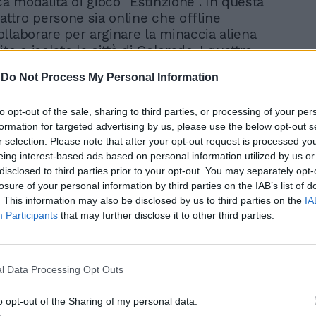
ca modalità di gioco "Estinzione". In questa
uattro persone sia online che offline
llaborare per arginare la minaccia aliena
to e isolato la città di Colorado. I quattro
ix di azione, strategia e tattica in salsa
-
Do Not Process My Personal Information
ranno eliminare, area dopo area, i nidi
ri con una trivella laser, mentre creature
to opt-out of the sale, sharing to third parties, or processing of your per
 mostruose attaccheranno il gruppo man
formation for targeted advertising by us, please use the below opt-out s
anza nelle zone contaminate. Il focus di
r selection. Please note that after your opt-out request is processed y
 è la personalizzazione del proprio alter
eing interest-based ads based on personal information utilized by us or
e dalla scelta delle classe, tra specialista
disclosed to third parties prior to your opt-out. You may separately opt-
k, ingegnere e medico, per poi accedere a
losure of your personal information by third parties on the IAB’s list of
rcorso di crescita che modifica sia le
. This information may also be disclosed by us to third parties on the
IA
 che l'apporto al gioco di squadra. Di
Participants
that may further disclose it to other third parties.
rtanza sono poi i punti che si
ogni volta che si trivellano con successo
i che infestano la cittadina. Questi
l Data Processing Opt Outs
no ai protagonisti di migliorare le proprie
 conseguenza garantire a se stessi e alla
o opt-out of the Sharing of my personal data.
giore competitività e vita. Per quanto