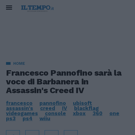
HOME
Francesco Pannofino sarà la
voce di Barbanera in
Assassin's Creed IV
francesco
pannofino
ubisoft
assassin's
creed
IV
blackflag
videogames
console
xbox
360
one
ps3
ps4
wiiu