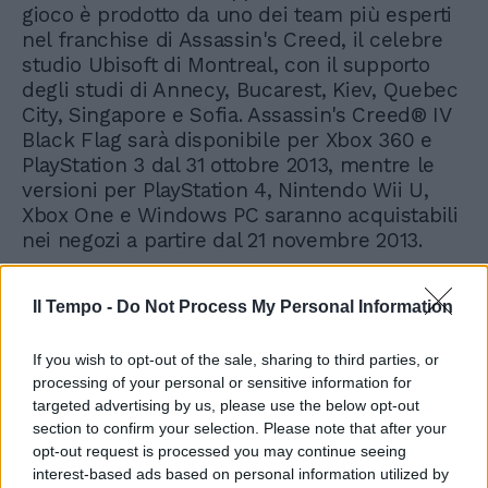
gioco è prodotto da uno dei team più esperti
nel franchise di Assassin's Creed, il celebre
studio Ubisoft di Montreal, con il supporto
degli studi di Annecy, Bucarest, Kiev, Quebec
City, Singapore e Sofia. Assassin's Creed® IV
Black Flag sarà disponibile per Xbox 360 e
PlayStation 3 dal 31 ottobre 2013, mentre le
versioni per PlayStation 4, Nintendo Wii U,
Xbox One e Windows PC saranno acquistabili
nei negozi a partire dal 21 novembre 2013.
Il Tempo -
Do Not Process My Personal Information
If you wish to opt-out of the sale, sharing to third parties, or
processing of your personal or sensitive information for
targeted advertising by us, please use the below opt-out
section to confirm your selection. Please note that after your
opt-out request is processed you may continue seeing
interest-based ads based on personal information utilized by