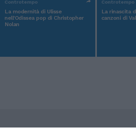
Controtempo
Controtempo
La modernità di Ulisse
La rinascita 
nell'Odissea pop di Christopher
canzoni di Va
Nolan