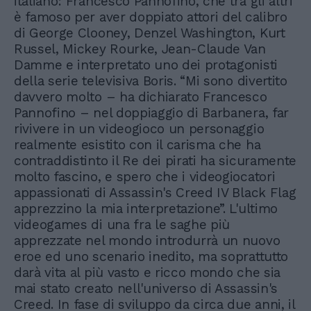
italiano: Francesco Pannofino, che tra gli altri
è famoso per aver doppiato attori del calibro
di George Clooney, Denzel Washington, Kurt
Russel, Mickey Rourke, Jean-Claude Van
Damme e interpretato uno dei protagonisti
della serie televisiva Boris. “Mi sono divertito
davvero molto – ha dichiarato Francesco
Pannofino – nel doppiaggio di Barbanera, far
rivivere in un videogioco un personaggio
realmente esistito con il carisma che ha
contraddistinto il Re dei pirati ha sicuramente
molto fascino, e spero che i videogiocatori
appassionati di Assassin's Creed IV Black Flag
apprezzino la mia interpretazione”. L'ultimo
videogames di una fra le saghe più
apprezzate nel mondo introdurrà un nuovo
eroe ed uno scenario inedito, ma soprattutto
darà vita al più vasto e ricco mondo che sia
mai stato creato nell'universo di Assassin's
Creed. In fase di sviluppo da circa due anni, il