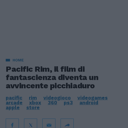
HOME
Pacific Rim, il film di
fantascienza diventa un
avvincente picchiaduro
pacific
rim
videogioco
videogames
arcade
xbox
360
ps3
android
apple
store