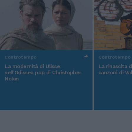
Controtempo
Controtempo
La modernità di Ulisse
La rinascita 
nell'Odissea pop di Christopher
canzoni di Va
Nolan