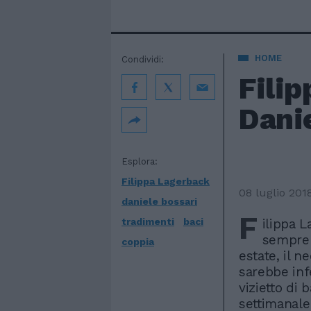
HOME
Condividi:
Filip
Danie
Esplora:
Filippa Lagerback
08 luglio 201
daniele bossari
F
tradimenti
baci
ilippa 
sempre p
coppia
estate, il n
sarebbe inf
vizietto di 
settimanale