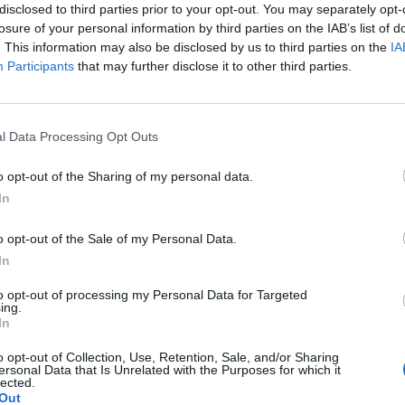
disclosed to third parties prior to your opt-out. You may separately opt-
losure of your personal information by third parties on the IAB’s list of
. This information may also be disclosed by us to third parties on the
IA
Participants
that may further disclose it to other third parties.
Le
da
l Data Processing Opt Outs
Rudy Giuliani a Come States?
Le
Trump, Meloni e la strategia
o opt-out of the Sharing of my personal data.
americana
In
o opt-out of the Sale of my Personal Data.
In
to opt-out of processing my Personal Data for Targeted
ing.
In
o opt-out of Collection, Use, Retention, Sale, and/or Sharing
ersonal Data that Is Unrelated with the Purposes for which it
lected.
Out