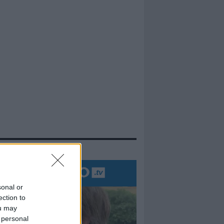
evidenza
sonal or
ection to
ou may
 personal