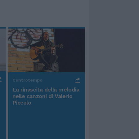
Controtempo
La rinascita della melodia
nelle canzoni di Valerio
Piccolo