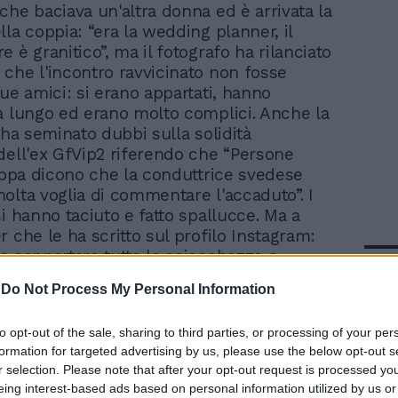
che baciava un'altra donna ed è arrivata la
lla coppia: “era la wedding planner, il
 è granitico”, ma il fotografo ha rilanciato
che l'incontro ravvicinato non fosse
due amici: si erano appartati, hanno
a lungo ed erano molto complici. Anche la
 ha seminato dubbi sulla solidità
dell'ex GfVip2 riferendo che “Persone
lippa dicono che la conduttrice svedese
olta voglia di commentare l'accaduto”. I
i hanno taciuto e fatto spallucce. Ma a
 che le ha scritto sul profilo Instagram:
a sopportare tutte le sciocchezze e
In 
he scrivono i giornali? Vi danno in crisi”,
-
Do Not Process My Personal Information
deciso di rispondere: “Amandoci ancora di
so il toro per le corna e ha liquidato il
to opt-out of the sale, sharing to third parties, or processing of your per
un'affermazione lapidaria.
formation for targeted advertising by us, please use the below opt-out s
r selection. Please note that after your opt-out request is processed y
eing interest-based ads based on personal information utilized by us or