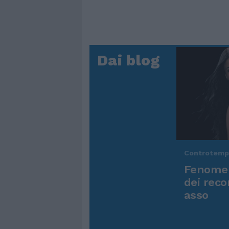
Dai blog
Controtem
Fenomen
dei reco
asso