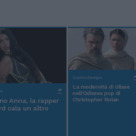
Controtempo
La modernità di Ulisse
po
nell'Odissea pop di
Christopher Nolan
o Anna, la rapper
rd cala un altro