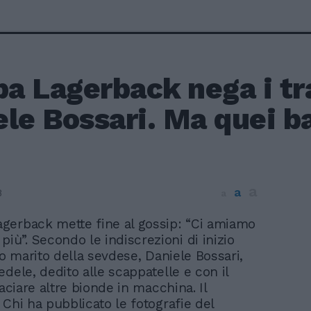
pa Lagerback nega i tr
le Bossari. Ma quei bac
a
a
8
a
Lagerback mette fine al gossip: “Ci amiamo
iù”. Secondo le indiscrezioni di inizio
eo marito della sevdese, Daniele Bossari,
edele, dedito alle scappatelle e con il
baciare altre bionde in macchina. Il
 Chi ha pubblicato le fotografie del